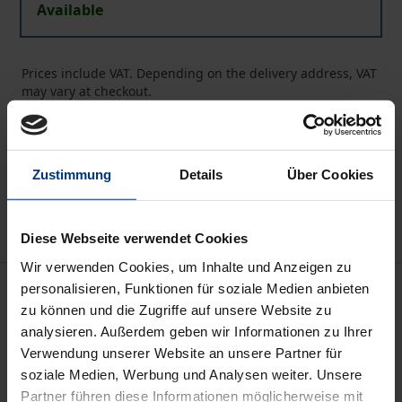
Available
Prices include VAT. Depending on the delivery address, VAT
may vary at checkout.
Add to Cart
Add to Wish List
Zustimmung
Details
Über Cookies
Delivery cost notice
Diese Webseite verwendet Cookies
Wir verwenden Cookies, um Inhalte und Anzeigen zu
Description
personalisieren, Funktionen für soziale Medien anbieten
zu können und die Zugriffe auf unsere Website zu
analysieren. Außerdem geben wir Informationen zu Ihrer
Die Rechtsphilosophie bezieht sich auf das
Verwendung unserer Website an unsere Partner für
tatsächlich geltende Recht, d.h. Gesetze,
soziale Medien, Werbung und Analysen weiter. Unsere
Gerichtsurteile usw. und betrachtet es aus einer
Partner führen diese Informationen möglicherweise mit