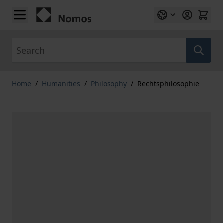
Skip to Content
Search
Home
/
Humanities
/
Philosophy
/
Rechtsphilosophie