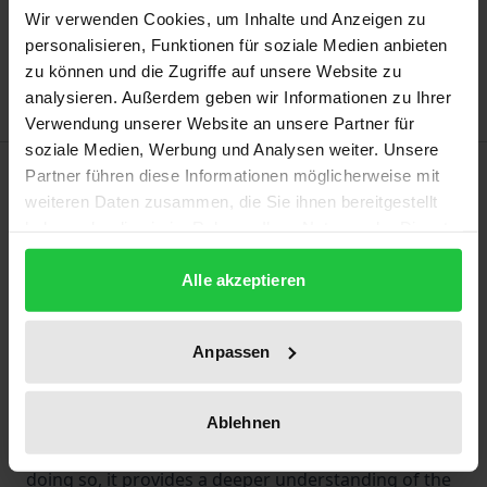
Wir verwenden Cookies, um Inhalte und Anzeigen zu
Add to Wish List
personalisieren, Funktionen für soziale Medien anbieten
Delivery cost notice
zu können und die Zugriffe auf unsere Website zu
analysieren. Außerdem geben wir Informationen zu Ihrer
Verwendung unserer Website an unsere Partner für
soziale Medien, Werbung und Analysen weiter. Unsere
Description
Partner führen diese Informationen möglicherweise mit
weiteren Daten zusammen, die Sie ihnen bereitgestellt
haben oder die sie im Rahmen Ihrer Nutzung der Dienste
Right-wing populism is usually studied in terms of its
gesammelt haben.
supporters, its mobilisation strategies or its
Alle akzeptieren
potential threat to democratic systems. Its
territoriality, on the other hand, has been less
Anpassen
systematically addressed in the academic debate.
This book examines how the AfD and the Lega shape
territorial narratives around the East-West divide in
Ablehnen
Germany and the North-South divide in Italy. In
doing so, it provides a deeper understanding of the