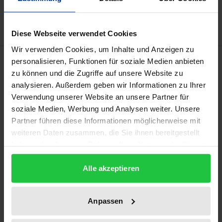
Delivery cost notice
Diese Webseite verwendet Cookies
Wir verwenden Cookies, um Inhalte und Anzeigen zu
Description
personalisieren, Funktionen für soziale Medien anbieten
zu können und die Zugriffe auf unsere Website zu
analysieren. Außerdem geben wir Informationen zu Ihrer
Mit der Einführung des im Gesetz gegen Doping im
Verwendung unserer Website an unsere Partner für
Sport (AntiDopG) normierten strafbewehrten
soziale Medien, Werbung und Analysen weiter. Unsere
Verbots des Selbstdopings ist der Gesetzgeber in
Partner führen diese Informationen möglicherweise mit
einen Bereich vorgestoßen, der lange Zeit dem
weiteren Daten zusammen, die Sie ihnen bereitgestellt
organisierten Sport vorbehalten war. Das
haben oder die sie im Rahmen Ihrer Nutzung der Dienste
gesammelt haben.
Strafverbot stellt den vermeintlichen Schlusspunkt
Alle akzeptieren
intensiver Diskussionen dar. Unter dem Eindruck der
Dimension, die Doping im Sport und in der hierauf
bezogenen organisierten Kriminalität angenommen
Anpassen
hat, erachtete der Strafgesetzgeber bestehende