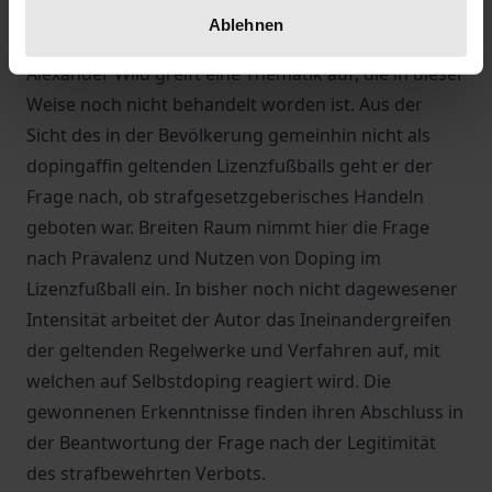
Strafvorschriften und Maßnahmen des
Ablehnen
organisierten Sports als nicht ausreichend.
Alexander Wild greift eine Thematik auf, die in dieser
Weise noch nicht behandelt worden ist. Aus der
Sicht des in der Bevölkerung gemeinhin nicht als
dopingaffin geltenden Lizenzfußballs geht er der
Frage nach, ob strafgesetzgeberisches Handeln
geboten war. Breiten Raum nimmt hier die Frage
nach Prävalenz und Nutzen von Doping im
Lizenzfußball ein. In bisher noch nicht dagewesener
Intensität arbeitet der Autor das Ineinandergreifen
der geltenden Regelwerke und Verfahren auf, mit
welchen auf Selbstdoping reagiert wird. Die
gewonnenen Erkenntnisse finden ihren Abschluss in
der Beantwortung der Frage nach der Legitimität
des strafbewehrten Verbots.