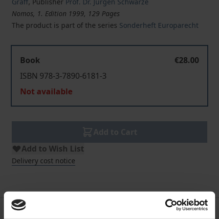
Graff
,
Publisher
Prof. Dr. Jürgen Schwarze
Nomos, 1. Edition 1999, 129 Pages
The product is part of the series
Sonderheft Europarecht
Book
€28.00
ISBN 978-3-7890-6181-3
Not available
Add to Cart
Add to Wish List
Delivery cost notice
Description