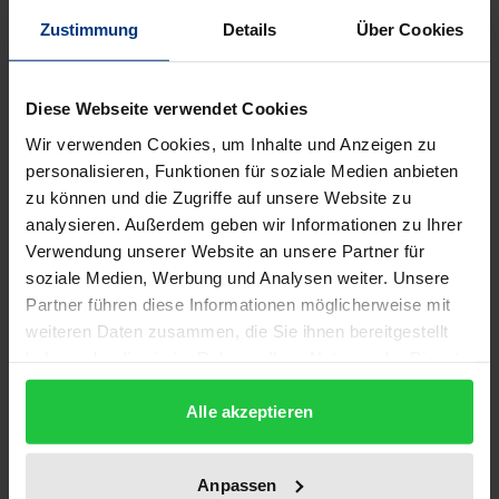
Zustimmung
Details
Über Cookies
Der Vertrag von Amsterdam hat einerseits die
Differenzierung zwischen Gemeinschaftsrecht und
Unionsrecht verstärkt, andererseits zugleich in dem
Diese Webseite verwendet Cookies
europarechtlichen Bereich der Union, der nicht
Wir verwenden Cookies, um Inhalte und Anzeigen zu
Gemeinschaftsrecht ist, instrumentell und
personalisieren, Funktionen für soziale Medien anbieten
zu können und die Zugriffe auf unsere Website zu
gerichtsverfahrensrechtlich
analysieren. Außerdem geben wir Informationen zu Ihrer
gemeinschaftsrechtsähnliche Elemente eingeführt.
Verwendung unserer Website an unsere Partner für
Unter dem Generalthema »Rechtsschutz und
soziale Medien, Werbung und Analysen weiter. Unsere
Rechtskontrolle nach Amsterdam« werden im
Partner führen diese Informationen möglicherweise mit
einzelnen die Themen »Die Unterscheidung von
weiteren Daten zusammen, die Sie ihnen bereitgestellt
Unionsrecht und Gemeinschaftsrecht nach
haben oder die sie im Rahmen Ihrer Nutzung der Dienste
gesammelt haben.
Amsterdam«, »Die Jurisdiktion des Gerichtshofs der
Alle akzeptieren
Europäischen Gemeinschaften nach Amsterdam«
sowie »Grundrechtsschutz durch den Gerichtshof
der Europäischen Gemeinschaften und nationale
Anpassen