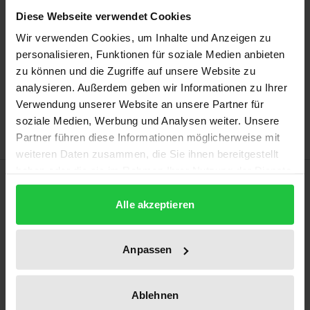
Prices include VAT. Depending on the delivery address, VAT
Diese Webseite verwendet Cookies
may vary at checkout.
Wir verwenden Cookies, um Inhalte und Anzeigen zu
personalisieren, Funktionen für soziale Medien anbieten
Add to Cart
zu können und die Zugriffe auf unsere Website zu
analysieren. Außerdem geben wir Informationen zu Ihrer
Add to Wish List
Verwendung unserer Website an unsere Partner für
Delivery cost notice
soziale Medien, Werbung und Analysen weiter. Unsere
Partner führen diese Informationen möglicherweise mit
weiteren Daten zusammen, die Sie ihnen bereitgestellt
haben oder die sie im Rahmen Ihrer Nutzung der Dienste
Description
gesammelt haben.
Alle akzeptieren
Hat die Digitalisierung, die Recht und Technik
gleichermaßen verändert, einen Reformbedarf des
Anpassen
Kunsturhebergesetzes ausgelöst? Diese Frage
untersucht die vorliegende Arbeit und legt dabei die
Ablehnen
folgenden drei Thesen zugrunde: Erstens ist das