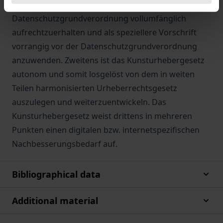
Kunsturhebergesetz trotz Kollision mit der
Datenschutzgrundverordnung vollumfänglich
aufrechtzuerhalten und als speziellere Vorschrift
vorrangig vor der Datenschutzgrundverordnung
anzuwenden. Zweitens ist das Kunsturhebergesetz
autonom und somit losgelöst von dem in weiten
Teilen harmonisierten Urheberrechtsgesetz
auszulegen und weiterzuentwickeln. Das
Kunsturhebergesetz weist drittens in mehreren
Punkten einen digitalen bzw. internetspezifischen
Nachbesserungsbedarf auf.
Bibliographical data
Additional material