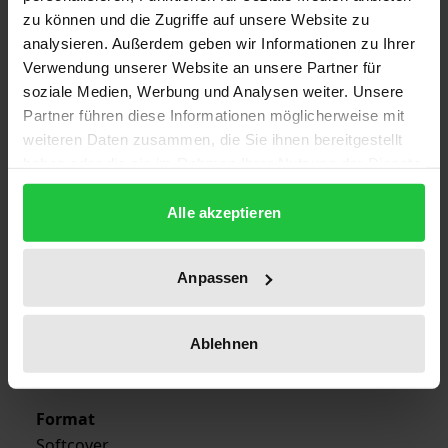
zu können und die Zugriffe auf unsere Website zu
analysieren. Außerdem geben wir Informationen zu Ihrer
Edition
Verwendung unserer Website an unsere Partner für
1
soziale Medien, Werbung und Analysen weiter. Unsere
Partner führen diese Informationen möglicherweise mit
ISBN
weiteren Daten zusammen, die Sie ihnen bereitgestellt
978-3-7890-1738-4
haben oder die sie im Rahmen Ihrer Nutzung der Dienste
gesammelt haben.
Publication Date
Alle akzeptieren
Dec 11, 1990
Year of Publication
Anpassen
1990
Publisher
Ablehnen
Nomos
Format
Softcover