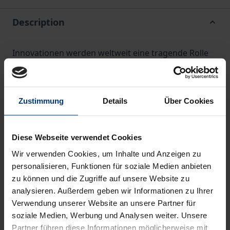
Description
Innovationen werden weltweit eine tragende Rolle
für Prosperität und Wirtschaftswachstum
zugesprochen. Dementsprechend ist die Sicherung
der Innovationsfähigkeit auch ein großes Thema der
Zustimmung
Details
Über Cookies
wirtschaftspolitischen Gegenwart in Deutschland.
Innovationen mögen in manchen Fällen globale
Diese Webseite verwendet Cookies
Strahlkraft erreichen, sie entstehen aber im
regionalen Kontext. Vor diesem Hintergrund geht
Wir verwenden Cookies, um Inhalte und Anzeigen zu
personalisieren, Funktionen für soziale Medien anbieten
dieses Buch der Frage nach, inwiefern die
zu können und die Zugriffe auf unsere Website zu
humankapitaltheoretische Zusammensetzung der
analysieren. Außerdem geben wir Informationen zu Ihrer
lokal ansässigen Bevölkerung die Innovativität
Verwendung unserer Website an unsere Partner für
regionaler Wirtschaftsräume beeinflusst.
soziale Medien, Werbung und Analysen weiter. Unsere
In diesem Zusammenhang werden das regionale
Partner führen diese Informationen möglicherweise mit