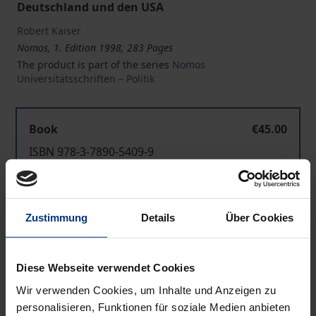
Deutschland und den USA
Robert Kaiser
Nomos, 1. Edition 1998, 283 Pages
The product is part of the series
Nomos
Universitätsschriften – Politik
Book
€45.00
ISBN 978-3-7890-5409-9
Not available
Zustimmung
Details
Über Cookies
Add to Cart
Add to Wish List
Diese Webseite verwendet Cookies
Delivery cost notice
Wir verwenden Cookies, um Inhalte und Anzeigen zu
personalisieren, Funktionen für soziale Medien anbieten