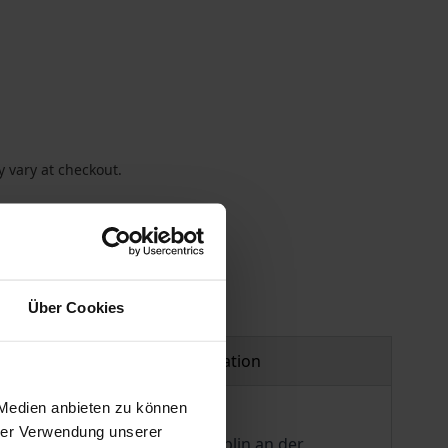
 vary at checkout.
Über Cookies
Product safety information
 Medien anbieten zu können
hrer Verwendung unserer
dert als eigenständige Disziplin an der