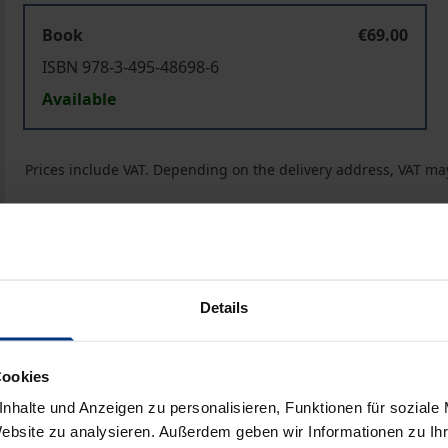
Book
€69.00
ISBN 978-3-495-48698-6
Available
Prices include VAT. Depending on the delivery address, VAT may
Add to Cart
Add to Wish List
Delivery cost notice
Details
Bibliographical data
Cookies
nhalte und Anzeigen zu personalisieren, Funktionen für soziale
Website zu analysieren. Außerdem geben wir Informationen zu I
chen anderen Universitäten erst im ausgehenden 19. Jahrhun