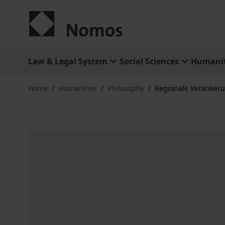
Skip to Content
Law & Legal System
Social Sciences
Humanit
Home
/
Humanities
/
Philosophy
/
Regionale Verankeru