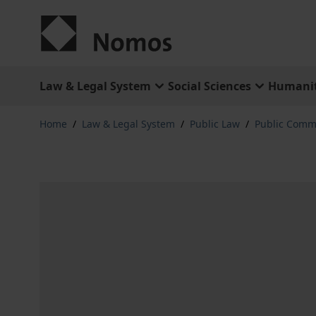
Skip to Content
Law & Legal System
Social Sciences
Humanit
Home
/
Law & Legal System
/
Public Law
/
Public Comm