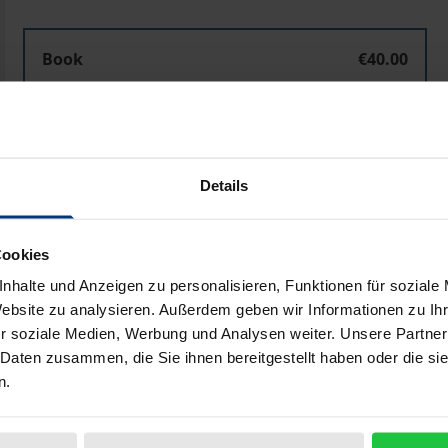
Book
€40.00
ISBN 978-3-7890-4631-5
Not available
Details
Add to Cart
Add to Wish List
Delivery cost notice
Cookies
nhalte und Anzeigen zu personalisieren, Funktionen für soziale
Website zu analysieren. Außerdem geben wir Informationen zu I
r soziale Medien, Werbung und Analysen weiter. Unsere Partner
Bibliographical data
 Daten zusammen, die Sie ihnen bereitgestellt haben oder die s
n.
samer natürlicher Ressourcen stellt sich auch für die ark