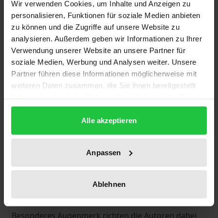
Wir verwenden Cookies, um Inhalte und Anzeigen zu
des heutigen Rußland darstellen. Die Medien
personalisieren, Funktionen für soziale Medien anbieten
berichten fast täglich über regionalistische
zu können und die Zugriffe auf unsere Website zu
Bestrebungen in vorwiegend von Russen
analysieren. Außerdem geben wir Informationen zu Ihrer
Verwendung unserer Website an unsere Partner für
bewohnten Gebieten, und die
soziale Medien, Werbung und Analysen weiter. Unsere
Souveränitätsbestrebungen in einigen der 21
Partner führen diese Informationen möglicherweise mit
nationalen Teilrepubliken der Rußländischen
weiteren Daten zusammen, die Sie ihnen bereitgestellt
Föderation, wo die meisten der 28 Millionen
haben oder die sie im Rahmen Ihrer Nutzung der Dienste
Nichtrussen Rußlands leben, bergen zusätzlich
gesammelt haben.
ethnischen Zündstoff.
Alle akzeptieren
Der Band enthält 16 Beiträge von Sozial-, Rechts-
und Wirtschaftswissenschaftlern, von Historikern,
Anpassen
Ethnologen, Geographen und Politikern aus
Rußland, Deutschland und Finnland zu politischen,
Ablehnen
staatsrechtlichen, wirtschaftlichen, sozialen und
ethnischen Aspekten des Problemkreises.
Besonderes Augenmerk richten die Autoren dabei