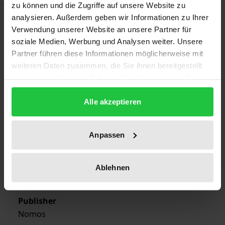
zu können und die Zugriffe auf unsere Website zu
Bibliographical data
analysieren. Außerdem geben wir Informationen zu Ihrer
Verwendung unserer Website an unsere Partner für
soziale Medien, Werbung und Analysen weiter. Unsere
Edition
Partner führen diese Informationen möglicherweise mit
1
weiteren Daten zusammen, die Sie ihnen bereitgestellt
haben oder die sie im Rahmen Ihrer Nutzung der Dienste
ISBN
gesammelt haben.
978-3-7890-0743-9
Alle akzeptieren
Publication Date
Anpassen
May 19, 1982
Year of Publication
Ablehnen
1982
Publisher
Nomos