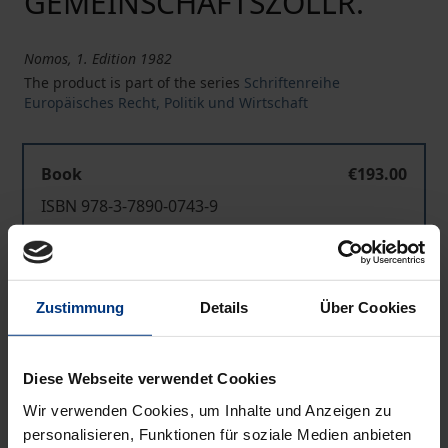
GEMEINSCHAFTSZOLLR.
Nomos, 1. Edition 1982
The product is part of the series
Schriftenreihe
Europäisches Recht, Politik und Wirtschaft
Book
€193.00
ISBN 978-3-7890-0743-9
Not available
Zustimmung
Details
Über Cookies
Add to Cart
Add to Wish List
Diese Webseite verwendet Cookies
Delivery cost notice
Wir verwenden Cookies, um Inhalte und Anzeigen zu
personalisieren, Funktionen für soziale Medien anbieten