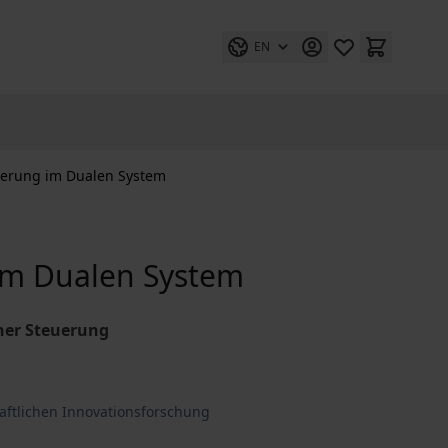
EN
lierung im Dualen System
 im Dualen System
her Steuerung
haftlichen Innovationsforschung