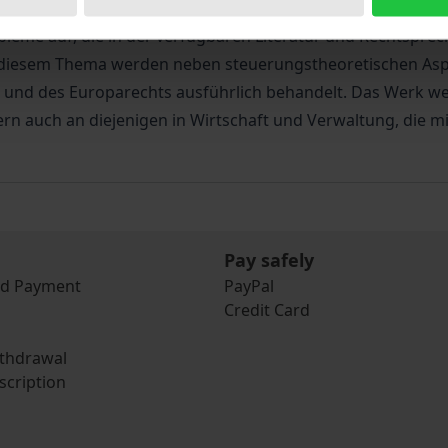
ng fördern. Diese Regelungstechnik ist nicht nur als innova
 Probleme auf, die in der verfügbaren Literatur und Rechtsp
u diesem Thema werden neben steuerungstheoretischen Asp
s und des Europarechts ausführlich behandelt. Das Werk we
ern auch an diejenigen in Wirtschaft und Verwaltung, die
Pay safely
nd Payment
PayPal
Credit Card
ithdrawal
scription