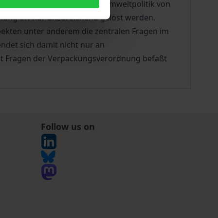
tives Instrument staatlicher Umweltpolitik von
rechung oft nur unzureichend gelöst werden.
ekten unter anderem die zentralen Fragen im
ndet sich damit nicht nur an
 mit Fragen der Verpackungsverordnung befaßt
Follow us on