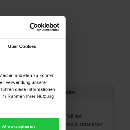
Über Cookies
 Medien anbieten zu können
hrer Verwendung unserer
 führen diese Informationen
Product safety information
ie im Rahmen Ihrer Nutzung
itisch wichtigste Anwendungsfall der
h ein kompliziertes Zusammenspiel staatlicher
Alle akzeptieren