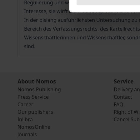
Regulierung und wirtschaftlicher Selbstregulieru
Interesse, sie wirft auch vielfältige rechtliche
In der bislang ausführlichsten Untersuchung z
Bereich des Verfassungsrechts, des Kartellrecht
Wissenschaftlerinnen und Wissenschaftler, sond
sind.
About Nomos
Service
Nomos Publishing
Delivery a
Press Service
Contact
Career
FAQ
Our publishers
Right of W
Inlibra
Cancel Sub
NomosOnline
Journals