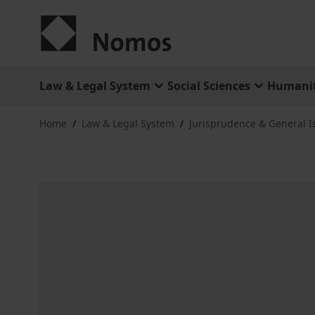
Skip to Content
Law & Legal System
Social Sciences
Humanit
Home
/
Law & Legal System
/
Jurisprudence & General I