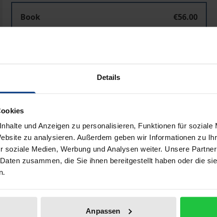
Book
€56.00
ISBN 978-3-7890-5140-1
Not available
Details
Add to Cart
Add to Wish List
Delivery cost notice
Cookies
nhalte und Anzeigen zu personalisieren, Funktionen für soziale
Website zu analysieren. Außerdem geben wir Informationen zu I
r soziale Medien, Werbung und Analysen weiter. Unsere Partner
Bibliographical data
 Daten zusammen, die Sie ihnen bereitgestellt haben oder die s
n.
hende Duale System sind der wirtschaftlich wie umweltpol
, Wiederverwendung und Verwertung von Verpackungen durc
Anpassen