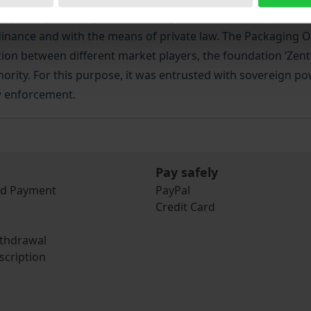
 prototype of regulated self-regulation. Private actors pe
rdinance and with the means of private law. The Packaging 
tion between different market players, the foundation ‘Zent
ority. For this purpose, it was entrusted with sovereign po
w enforcement.
Pay safely
nd Payment
PayPal
Credit Card
ithdrawal
scription