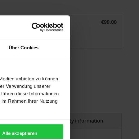
setzung
Regulierte Selbstregulierung und hybride Rechtsdurchsetz
eBook
€99.00
ISBN 978-3-7489-1982-7
Available
Über Cookies
 vary at checkout.
 Medien anbieten zu können
hrer Verwendung unserer
 führen diese Informationen
ie im Rahmen Ihrer Nutzung
al
Product safety information
Alle akzeptieren