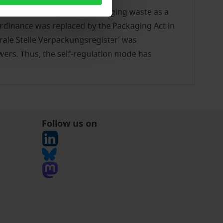
rformed the disposal of packaging waste as a
Ordinance was replaced by the Packaging Act in
rale Stelle Verpackungsregister’ was
wers. Thus, the self-regulation mode has
Follow us on