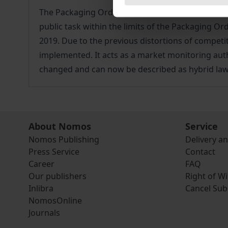
The Packaging Ordinance was once described as a
public task within the limits of the Packaging O
2019. Due to the previous distortions of competi
implemented. It acts as a market monitoring auth
changed and can now be described as hybrid la
About Nomos
Service
Nomos Publishing
Delivery a
Press Service
Contact
Career
FAQ
Our publishers
Right of W
Inlibra
Cancel Sub
NomosOnline
Journals