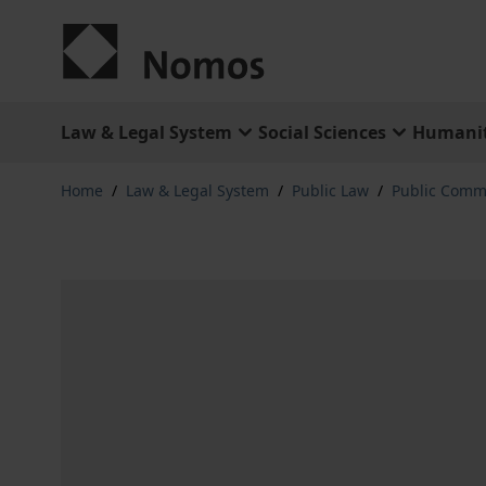
Skip to Content
Law & Legal System
Social Sciences
Humanit
Home
/
Law & Legal System
/
Public Law
/
Public Comm