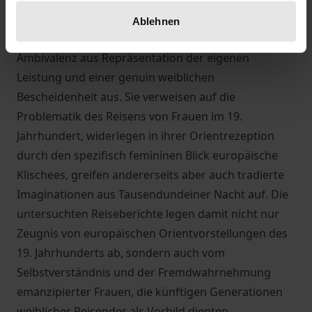
Erlebnisse veröffentlichten sie in detaillierten
Ablehnen
Reiseberichten. Diese zeichnen sich durch eine
Ambivalenz aus Repräsentation der eigenen
Leistung und einer genuin weiblichen
Bescheidenheit aus. Sie verweisen auf die
Problematik des Reisens von Frauen im 19.
Jahrhundert, widerlegen in ihrer Orientrezeption
durch den spezifisch femininen Blick europäische
Klischees, greifen andererseits aber auch tradierte
Imaginationen aus Tausendundeiner Nacht auf. Die
untersuchten Reiseberichte legen damit nicht nur
Zeugnis von europäischen Orientvorstellungen des
19. Jahrhunderts ab, sondern auch vom
Selbstverständnis und der Fremdwahrnehmung
emanzipierter Frauen, die künftigen Generationen
weiblicher Reisender als Vorbild dienten.