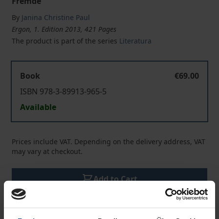
Fremde
By
Janina Christine Paul
Ergon, 1. Edition 2013, 421 Pages
The product is part of the series
Literatura
Book
€69.00
ISBN 978-3-89913-965-5
Available
Prices include VAT. Depending on the delivery address, VAT
may vary at checkout.
Add to Cart
Add to Wish List
Delivery cost notice