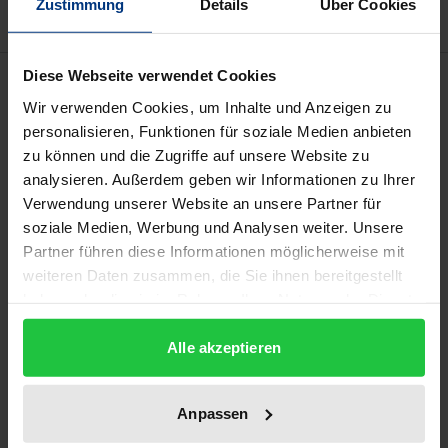
Zustimmung
Details
Über Cookies
Diese Webseite verwendet Cookies
Description
Wir verwenden Cookies, um Inhalte und Anzeigen zu
personalisieren, Funktionen für soziale Medien anbieten
Die vorliegende Arbeit untersucht anhand
zu können und die Zugriffe auf unsere Website zu
ausgewählter Orient-Reiseberichte des 19.
analysieren. Außerdem geben wir Informationen zu Ihrer
Jahrhunderts - namentlich von Ida Pfeiffer, Maria
Verwendung unserer Website an unsere Partner für
Schuber und Louise Mühlbach - weibliche
soziale Medien, Werbung und Analysen weiter. Unsere
Rollenvorstellungen, Selbstrepräsentationen und
Partner führen diese Informationen möglicherweise mit
weiteren Daten zusammen, die Sie ihnen bereitgestellt
Erfahrungen in der Fremde: Im 19. Jahrhundert
haben oder die sie im Rahmen Ihrer Nutzung der Dienste
eröffneten Reisen einen vollkommen neuen
gesammelt haben.
Erfahrungshorizont. Losgelöst von typisch
Alle akzeptieren
weiblichen Verpflichtungen konnten Frauen im
Orient einer neuen Welt aus Sklavenmärkten,
Anpassen
Harems und Bazaren begegnen und interkulturelle
Kontakte zu dortigen Frauen knüpfen. Ihre