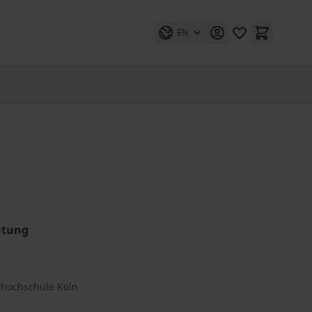
EN
utung
thochschule Köln