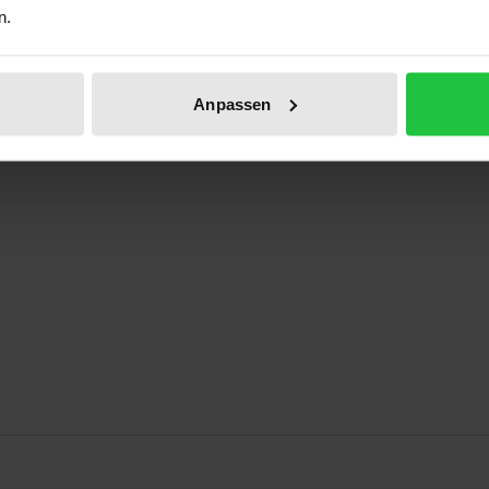
n.
ine sportpädagogische Bedeutung
Anpassen