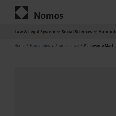
Skip to Content
Law & Legal System
Social Sciences
Humanit
Home
/
Humanities
/
Sport science
/
Relativierte Macht