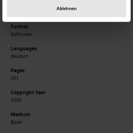
Publisher
Ablehnen
Ergon
Format
Softcover
Languages
deutsch
Pages
351
Copyright Year
2005
Medium
Book