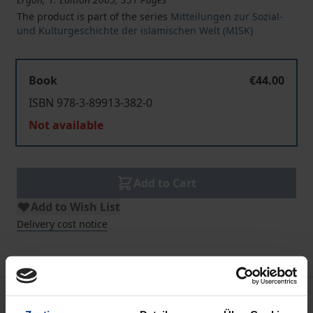
The product is part of the series
Mitteilungen zur Sozial-
und Kulturgeschichte der islamischen Welt (MISK)
Book
€44.00
ISBN 978-3-89913-382-0
Not available
Add to Cart
Add to Wish List
Delivery cost notice
Bibliographical data