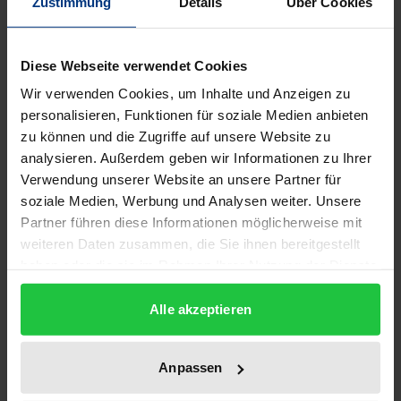
Zustimmung
Details
Über Cookies
Edition
1
Diese Webseite verwendet Cookies
Wir verwenden Cookies, um Inhalte und Anzeigen zu
ISBN
personalisieren, Funktionen für soziale Medien anbieten
978-3-89913-382-0
zu können und die Zugriffe auf unsere Website zu
analysieren. Außerdem geben wir Informationen zu Ihrer
Subtitle
Verwendung unserer Website an unsere Partner für
Ein ethischer Grundbegriff und seine
soziale Medien, Werbung und Analysen weiter. Unsere
theologische, rechtliche und sozialgeschichtliche
Partner führen diese Informationen möglicherweise mit
Dimension
weiteren Daten zusammen, die Sie ihnen bereitgestellt
haben oder die sie im Rahmen Ihrer Nutzung der Dienste
Publication Date
gesammelt haben.
Apr 1, 2005
Alle akzeptieren
Year of Publication
Anpassen
2005