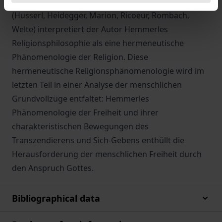
Religionsphänomenologie im 20. Jahrhundert
(Husserl, Heidegger, Marion, Ricoeur, Rombach,
Welte) interpretiert der Autor Hemmerles
Religionsphilosophie als eine hermeneutische
Phänomenologie der Religion. Diese
hermeneutische Religionsphänomenologie wird im
letzten Teil in einer Analyse der menschlichen
Grundvollzüge entfaltet: Hemmerles
Phänomenologie der Freiheit und ihrer
charakteristischen Bewegungen des
Transzendierens und Sich-Gebens enthüllt die
Herausforderung der menschlichen Freiheit durch
den Anspruch Gottes.
Bibliographical data