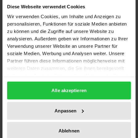
Dieser Auffassung der modernen Religionskritik
Diese Webseite verwendet Cookies
stellt Klaus Hemmerle (1929-1994), der Freiburger
Wir verwenden Cookies, um Inhalte und Anzeigen zu
Religionsphilosoph und spätere Bischof von Aachen,
personalisieren, Funktionen für soziale Medien anbieten
die These gegenüber, dass christlicher Glaube sich
zu können und die Zugriffe auf unsere Website zu
nur als Freiheitsgeschehen denken lasse. Mit
analysieren. Außerdem geben wir Informationen zu Ihrer
„Religion“ und „Freiheit“ sind die beiden zentralen
Verwendung unserer Website an unsere Partner für
Themen seines Werkes benannt. Freiheit verkörpert
soziale Medien, Werbung und Analysen weiter. Unsere
das hermeneutische Prinzip dieser
Partner führen diese Informationen möglicherweise mit
weiteren Daten zusammen, die Sie ihnen bereitgestellt
Religionsphilosophie: sie ist Phänomenologie der
haben oder die sie im Rahmen Ihrer Nutzung der Dienste
Freiheit, ihrem Inhalt und ihrer Methode nach. Mit
gesammelt haben.
der vorliegenden Untersuchung liegt erstmals eine
Alle akzeptieren
umfassende philosophische Interpretation des
Gesamtwerkes von Klaus Hemmerle vor. Der erste
Anpassen
Teil entschlüsselt die Wechselbeziehung von
Existenz, Denken und Stil Hemmerles. Im Vergleich
mit den philosophisch bedeutsamen Ansätzen der
Ablehnen