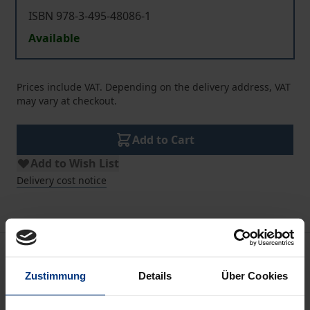
ISBN 978-3-495-48086-1
Available
Prices include VAT. Depending on the delivery address, VAT
may vary at checkout.
Add to Cart
Add to Wish List
Delivery cost notice
Description
Zustimmung
Details
Über Cookies
Man könne nicht religiös und frei zugleich sein.