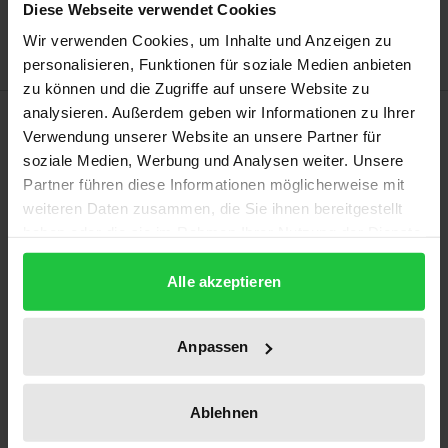
Diese Webseite verwendet Cookies
Delivery cost notice
Wir verwenden Cookies, um Inhalte und Anzeigen zu
personalisieren, Funktionen für soziale Medien anbieten
zu können und die Zugriffe auf unsere Website zu
analysieren. Außerdem geben wir Informationen zu Ihrer
Description
Verwendung unserer Website an unsere Partner für
soziale Medien, Werbung und Analysen weiter. Unsere
200 years ago, the first edition of "Theodor oder des
Partner führen diese Informationen möglicherweise mit
Zweiflers Weihe" (“Theodore Or The Sceptics
weiteren Daten zusammen, die Sie ihnen bereitgestellt
Conversion”) by W.M. L. de Wette was published,
haben oder die sie im Rahmen Ihrer Nutzung der Dienste
gesammelt haben.
which is still considered one of the most important
Alle akzeptieren
theological novels of its time. On the occasion of the
ne edition of de Wettes didactic “Bildungsroman”,
the accompanying scholarly volume open up
Anpassen
theological, philosophical and literary approaches to
the background of its epoch and interpretation. The
Ablehnen
focus of the interdisciplinary contributions lies on