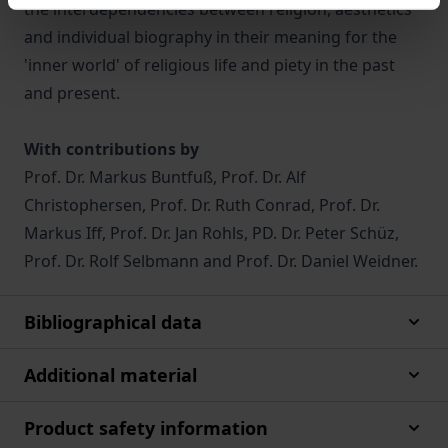
the interdependencies between religion, aesthetics
and individual biography in their meaning for the
'inner world' of religious life and piety in the past
and present.
With contributions by
Prof. Dr. Markus Buntfuß, Prof. Dr. Alf
Christophersen, Prof. Dr. Ruth Conrad, Prof. Dr.
Markus Iff, Prof. Dr. Jan Rohls, PD. Dr. Peter Schüz,
Prof. Dr. Rolf Selbmann and Prof. Dr. Daniel Weidner.
Bibliographical data
Additional material
Product safety information