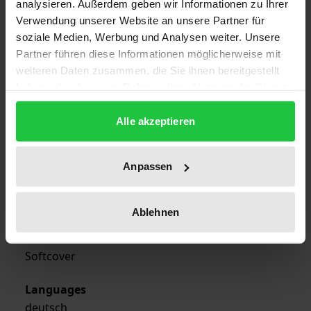
analysieren. Außerdem geben wir Informationen zu Ihrer
Verwendung unserer Website an unsere Partner für
ISBN
soziale Medien, Werbung und Analysen weiter. Unsere
978-3-7890-2458-0
Partner führen diese Informationen möglicherweise mit
weiteren Daten zusammen, die Sie ihnen bereitgestellt
Publication Date
haben oder die sie im Rahmen Ihrer Nutzung der Dienste
Dec 3, 1991
gesammelt haben.
Alle akzeptieren
Year of Publication
1991
Anpassen
Publisher
Nomos
Ablehnen
Format
Softcover
Languages
deutsch