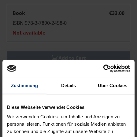
Book
€33.00
ISBN 978-3-7890-2458-0
Not available
Add to Cart
Add to Wish List
Delivery cost notice
Zustimmung
Details
Über Cookies
Bibliographical data
Diese Webseite verwendet Cookies
Wir verwenden Cookies, um Inhalte und Anzeigen zu
personalisieren, Funktionen für soziale Medien anbieten
Edition
zu können und die Zugriffe auf unsere Website zu
1