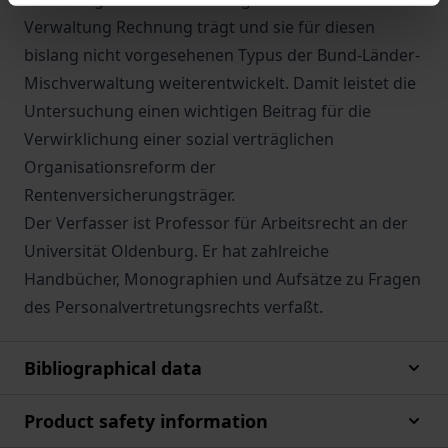
Verwaltung Rechnung trägt und sie für diesen
bislang nicht vorgesehenen Typus der Bund-Länder-
Mischverwaltung weiterentwickelt. Damit leistet die
Untersuchung einen wichtigen Beitrag für die
Verwirklichung einer sozial verträglichen
Organisationsreform der
Rentenversicherungsträger.
Der Verfasser ist Professor für Arbeitsrecht an der
Universität Oldenburg. Er hat zahlreiche
Handbücher, Monographien und Aufsätze zu Fragen
des Personalvertretungsrechts verfaßt.
Bibliographical data
Product safety information