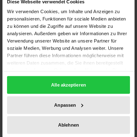
Diese Webseite verwendet Cookies
Wir verwenden Cookies, um Inhalte und Anzeigen zu
Im Zuge der geplanten Neuorganisation der
personalisieren, Funktionen für soziale Medien anbieten
gesetzlichen Rentenversicherung wird
zu können und die Zugriffe auf unsere Website zu
voraussichtlich eine zentrale Bundesspitze
analysieren. Außerdem geben wir Informationen zu Ihrer
Verwendung unserer Website an unsere Partner für
geschaffen, die auch operative Aufgaben
soziale Medien, Werbung und Analysen weiter. Unsere
wahrnimmt und Weisungsrechte gegenüber den
Partner führen diese Informationen möglicherweise mit
nachgeordneten, ehemals selbständigen Trägern
weiteren Daten zusammen, die Sie ihnen bereitgestellt
der Rentenversicherung besitzt.
haben oder die sie im Rahmen Ihrer Nutzung der Dienste
Das im Auftrag der Hans-Böckler-Stiftung erstellte
gesammelt haben.
Rechtsgutachten geht der Frage nach, wie bei dem
Alle akzeptieren
beabsichtigten Neuzuschnitt der
Rentenversicherungsträger die effektive
Anpassen
Mitbestimmung der Personalvertretung gesichert
bleiben kann. Der Verfasser entwickelt hierzu einen
Ablehnen
Gestaltungsvorschlag, der den Grundprinzipien der
Beschäftigtenmitbestimmung in der öffentlichen