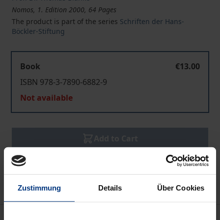
Nomos, 1. Edition 2000, 64 Pages
The product is part of the series
Schriften der Hans-
Böckler-Stiftung
Book
€13.00
ISBN 978-3-7890-6882-9
Not available
Add to Cart
Add to Wish List
Delivery cost notice
Zustimmung
Details
Über Cookies
Description