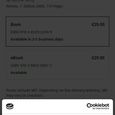
Nomos, 1. Edition 2008, 110 Pages
Reverse Mortgage als Alterssicherungsinstrument in D
Book
€29.00
ISBN 978-3-8329-3290-9
Available in 3-5 business days
Reverse Mortgage als Alterssicherungsinstrument in D
eBook
€29.00
ISBN 978-3-8452-0687-5
Available
Prices include VAT. Depending on the delivery address, VAT
may vary at checkout.
Add to Cart