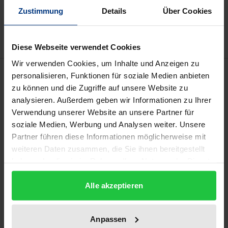
Add to Wish List
Zustimmung
Details
Über Cookies
Delivery cost notice
Diese Webseite verwendet Cookies
Wir verwenden Cookies, um Inhalte und Anzeigen zu
Description
personalisieren, Funktionen für soziale Medien anbieten
zu können und die Zugriffe auf unsere Website zu
analysieren. Außerdem geben wir Informationen zu Ihrer
Reverse Mortgages sind Hypothekenkredite, die es
Verwendung unserer Website an unsere Partner für
selbst nutzenden Wohneigentümern ermöglichen,
soziale Medien, Werbung und Analysen weiter. Unsere
während der Vertragslaufzeit Eigentümer und
Partner führen diese Informationen möglicherweise mit
Bewohner zu bleiben und dennoch aus ihrem
weiteren Daten zusammen, die Sie ihnen bereitgestellt
Wohneigentum ein monatliches Einkommen zur
haben oder die sie im Rahmen Ihrer Nutzung der Dienste
Liquiditätserhöhung im Alter zu erwirtschaften. Im
gesammelt haben.
Alle akzeptieren
Gegensatz zu einem klassischen Hypothekenkredit
werden bei Reverse Mortgages sämtliche Zins- und
Tilgungsleistungen gestundet und erst zum
Anpassen