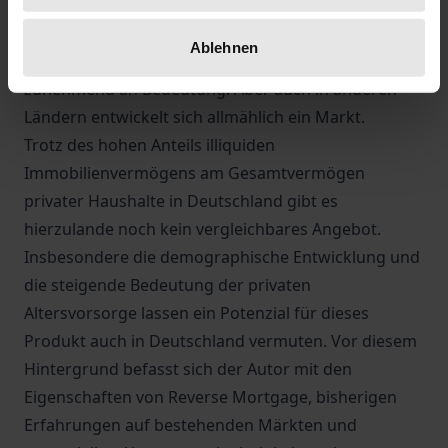
Vertragsende ausschließlich aus dem Wert der
Immobilie beglichen. Reverse Mortgages haben
Ablehnen
ihren Ursprung in den USA und gewinnen dort
zunehmend an Bedeutung. Aber auch in anderen
Ländern entwickelt sich allmählich ein Markt.
Trotz des hohen Anteils illiquiden
Immobilienvermögens am Gesamtvermögen
privater Haushalte in Deutschland gibt es
hierzulande noch kein vergleichbares Angebot.
Insbesondere die demographische Entwicklung und
die steigende Bedeutung der privaten
Altersvorsorge lassen ein Potenzial für dieses
Produkt auch in Deutschland vermuten. Vor diesem
Hintergrund befasst sich der Autor mit den
Eigenschaften von Reverse Mortgage, bisherigen
Erfahrungen auf bestehenden Märkten und