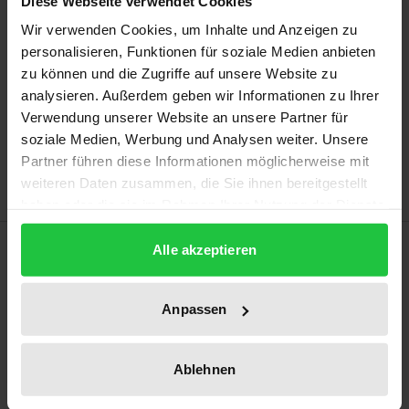
Diese Webseite verwendet Cookies
Prices include VAT. Depending on the delivery address, VAT
Wir verwenden Cookies, um Inhalte und Anzeigen zu
may vary at checkout.
personalisieren, Funktionen für soziale Medien anbieten
zu können und die Zugriffe auf unsere Website zu
analysieren. Außerdem geben wir Informationen zu Ihrer
Add to Cart
Verwendung unserer Website an unsere Partner für
Add to Wish List
soziale Medien, Werbung und Analysen weiter. Unsere
Delivery cost notice
Partner führen diese Informationen möglicherweise mit
weiteren Daten zusammen, die Sie ihnen bereitgestellt
haben oder die sie im Rahmen Ihrer Nutzung der Dienste
gesammelt haben.
Description
Alle akzeptieren
The work aims to show ways in which citizen
Anpassen
participation and transparent procedures can help
procedures to pacify conflicts, avoid lengthy judicial
Ablehnen
processes, and speed them up. The author reviews
whether there is a link between protests and