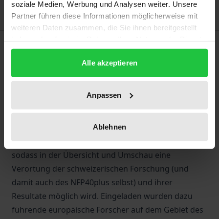
soziale Medien, Werbung und Analysen weiter. Unsere
Partner führen diese Informationen möglicherweise mit
weiteren Daten zusammen, die Sie ihnen bereitgestellt
haben oder die sie im Rahmen Ihrer Nutzung der Dienste
Description
gesammelt haben.
Alle akzeptieren
Der Sammelband „Right-wing extremism“ hat ein
doppeltes Ziel. Zum einen soll er das Nationale
Anpassen
Forschungsprogramm 40plus und seine Projekte
präsentieren (die alle mit Beiträgen präsent sind),
zum anderen sollen diese nationalen Beiträge in
Ablehnen
eine internationale Perspektive gestellt werden,
sodass in der Übersicht und Umschau eine
Verortung der schweizerischen Forschung (und
damit auch des NFP40plus selbst) und ihrer
Resultate möglich wird. Eingeladen wurden dazu
führende europäische Forscher auf dem Gebiet des