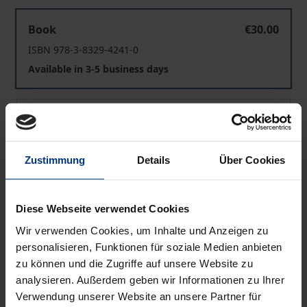
Right-wing Extremism in Switzerland
Book
€30.00
ISBN 978-3-8329-4241-0
Available in 3-5 business days
Right-wing Extremism in Switzerland
eBook
€30.00
ISBN 978-3-8452-1662-1
Available
Zustimmung
Details
Über Cookies
Prices include VAT. Depending on the delivery address, VAT
Diese Webseite verwendet Cookies
may vary at checkout.
Wir verwenden Cookies, um Inhalte und Anzeigen zu
personalisieren, Funktionen für soziale Medien anbieten
Add to Cart
zu können und die Zugriffe auf unsere Website zu
Add to Wish List
analysieren. Außerdem geben wir Informationen zu Ihrer
Verwendung unserer Website an unsere Partner für
Delivery cost notice