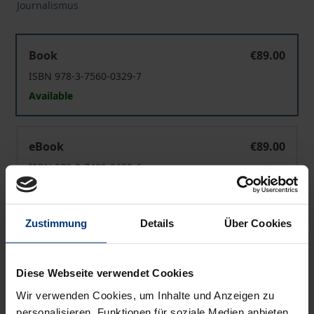
Journalismus
Riskante Rezeption
Book
€89.00
ISBN 978-3-7560-0329-7
Available
Riskante Rezeption
eBook
€89.00
ISBN 978-3-7489-3633-6
Available
Zustimmung
Details
Über Cookies
Prices include VAT. Depending on the delivery address, VAT
may vary at checkout.
Diese Webseite verwendet Cookies
Add to Cart
Wir verwenden Cookies, um Inhalte und Anzeigen zu
Add to Wish List
personalisieren, Funktionen für soziale Medien anbieten