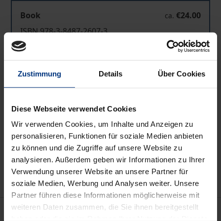
Book
€24.00
ca.
ISBN 978-3-8487-2607-3
Published ca. December 2030 (can be pre-
ordered)
Zustimmung
Details
Über Cookies
Prices include VAT. Depending on the delivery address, VAT
may vary at checkout.
Diese Webseite verwendet Cookies
Wir verwenden Cookies, um Inhalte und Anzeigen zu
Add to Cart
personalisieren, Funktionen für soziale Medien anbieten
Add to Wish List
zu können und die Zugriffe auf unsere Website zu
analysieren. Außerdem geben wir Informationen zu Ihrer
Delivery cost notice
Verwendung unserer Website an unsere Partner für
soziale Medien, Werbung und Analysen weiter. Unsere
Partner führen diese Informationen möglicherweise mit
weiteren Daten zusammen, die Sie ihnen bereitgestellt
Description
haben oder die sie im Rahmen Ihrer Nutzung der Dienste