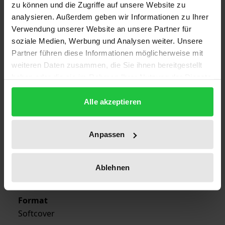
zu können und die Zugriffe auf unsere Website zu
Edition
analysieren. Außerdem geben wir Informationen zu Ihrer
1
Verwendung unserer Website an unsere Partner für
soziale Medien, Werbung und Analysen weiter. Unsere
ISBN
Partner führen diese Informationen möglicherweise mit
978-3-7890-1823-7
weiteren Daten zusammen, die Sie ihnen bereitgestellt
haben oder die sie im Rahmen Ihrer Nutzung der Dienste
Publication Date
gesammelt haben.
Dec 13, 1989
Alle akzeptieren
Year of Publication
Anpassen
1989
Publisher
Ablehnen
Nomos
Format
Softcover