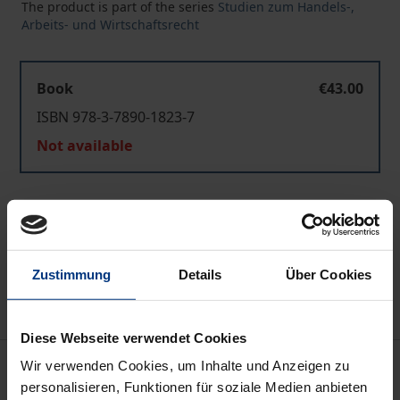
The product is part of the series
Studien zum Handels-,
Arbeits- und Wirtschaftsrecht
Book
€43.00
ISBN 978-3-7890-1823-7
Not available
Add to Cart
Add to Wish List
Delivery cost notice
Zustimmung
Details
Über Cookies
Diese Webseite verwendet Cookies
Bibliographical data
Wir verwenden Cookies, um Inhalte und Anzeigen zu
personalisieren, Funktionen für soziale Medien anbieten