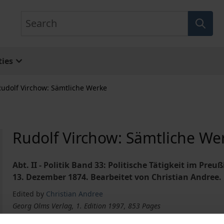
Search
ies
Rudolf Virchow: Sämtliche Werke
Rudolf Virchow: Sämtliche We
Abt. II - Politik Band 33: Politische Tätigkeit im Pr
13. Dezember 1874. Bearbeitet von Christian Andree.
Edited by
Christian Andree
Georg Olms Verlag, 1. Edition 1997, 853 Pages