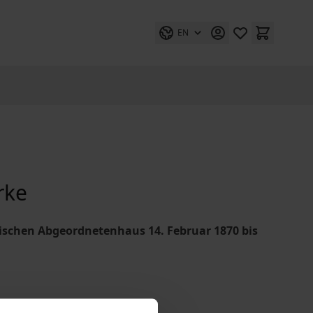
EN
rke
eußischen Abgeordnetenhaus 14. Februar 1870 bis