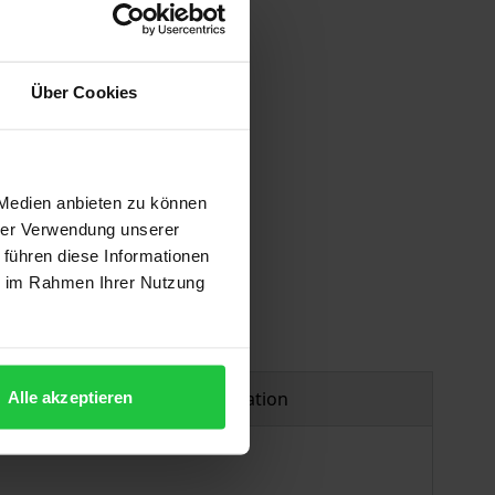
Über Cookies
 vary at checkout.
 Medien anbieten zu können
hrer Verwendung unserer
 führen diese Informationen
ie im Rahmen Ihrer Nutzung
Product safety information
Alle akzeptieren