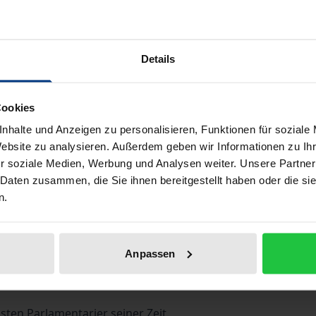
Book
€328.00
ISBN 978-3-487-13046-0
Details
Available
Cookies
Prices include VAT. Depending on the delivery address, VAT may
nhalte und Anzeigen zu personalisieren, Funktionen für soziale
Website zu analysieren. Außerdem geben wir Informationen zu I
Add to Cart
Add to Wish List
r soziale Medien, Werbung und Analysen weiter. Unsere Partner
 Daten zusammen, die Sie ihnen bereitgestellt haben oder die s
Delivery cost notice
n.
Bibliographical data
Anpassen
sten Parlamentarier seiner Zeit.