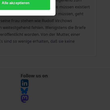
 Jahren 1852 bis 1898 werden weitgehend zum
Alle akzeptieren
ls auftauchen, ist die Frage. Sie müssen existiert
ndbar. Daß sie existiert haben müssen, geht
n seine Frau stehen wie Rudolf Virchows
uen weitestgehend fehlen. Wenigstens die Briefe
 veröffentlicht worden. Von der Mutter, einer
s sind so wenige erhalten, daß sie keine
Follow us on