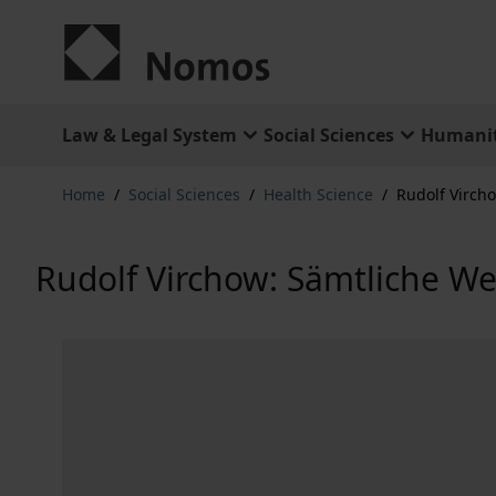
Skip to Content
Law & Legal System
Social Sciences
Humanit
Home
/
Social Sciences
/
Health Science
/
Rudolf Virch
Rudolf Virchow: Sämtliche W