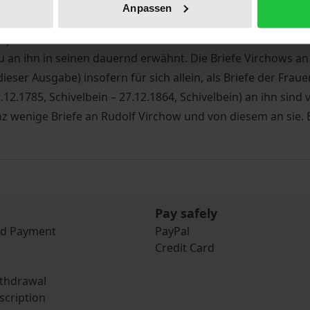
eb. Mayer (29.2.1832, Berlin – 21.2.1913, Berlin), aus den
Anpassen
 die Briefe der Ehefrau Röschen an ihren Mann. Ob diese jema
aares Rudolf und Rose Virchow und in keinem Archiv auffi
u an ihn in seinen dauernd erwähnt. Die Briefe Virchows a
ieser Ausgabe) insofern für sich allein, als Briefe der Fra
.12.1785, Schivelbein – 27.12.1864, Schivelbein) an ihn sind
z wenige Briefe an Rudolf Virchow und von diesem an sie. E
Pay safely
nd Payment
PayPal
Credit Card
ithdrawal
scription