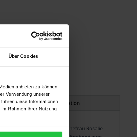
 vary at checkout.
Über Cookies
 Medien anbieten zu können
hrer Verwendung unserer
 führen diese Informationen
Product safety information
ie im Rahmen Ihrer Nutzung
– 5.9.1902, Berlin) an seine Ehefrau Rosalie