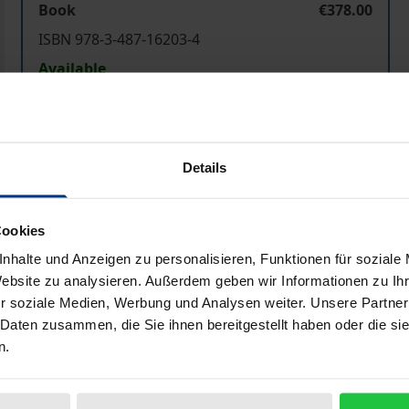
Book
€378.00
ISBN 978-3-487-16203-4
Available
Prices include VAT. Depending on the delivery address, VAT may
Details
Add to Cart
Add to Wish List
Delivery cost notice
Cookies
nhalte und Anzeigen zu personalisieren, Funktionen für soziale
Website zu analysieren. Außerdem geben wir Informationen zu I
r soziale Medien, Werbung und Analysen weiter. Unsere Partner
Bibliographical data
 Daten zusammen, die Sie ihnen bereitgestellt haben oder die s
n.
dwig Carl Virchows (13.10.1821, Schivelbein/Hinterpommern 