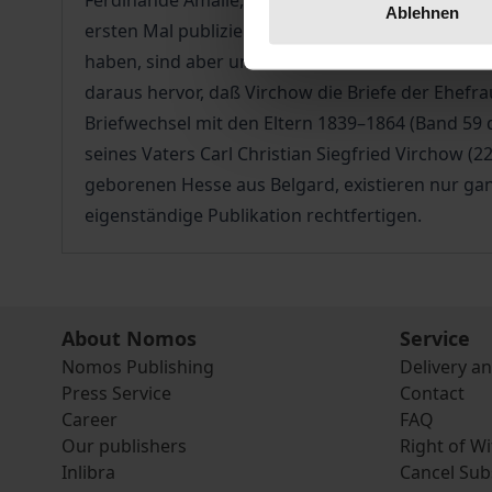
Ferdinande Amalie, genannt Rose oder Röschen, g
Ablehnen
ersten Mal publiziert. Sie enthalten leider nicht
haben, sind aber unter den Nachkommen des Ehep
daraus hervor, daß Virchow die Briefe der Ehefra
Briefwechsel mit den Eltern 1839–1864 (Band 59 d
seines Vaters Carl Christian Siegfried Virchow (22
geborenen Hesse aus Belgard, existieren nur gan
eigenständige Publikation rechtfertigen.
About Nomos
Service
Nomos Publishing
Delivery a
Press Service
Contact
Career
FAQ
Our publishers
Right of W
Inlibra
Cancel Sub