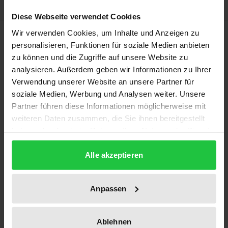
Diese Webseite verwendet Cookies
Bibliographical data
Wir verwenden Cookies, um Inhalte und Anzeigen zu
personalisieren, Funktionen für soziale Medien anbieten
zu können und die Zugriffe auf unsere Website zu
Edition
analysieren. Außerdem geben wir Informationen zu Ihrer
Verwendung unserer Website an unsere Partner für
1
soziale Medien, Werbung und Analysen weiter. Unsere
Partner führen diese Informationen möglicherweise mit
ISBN
weiteren Daten zusammen, die Sie ihnen bereitgestellt
978-3-7890-3942-3
haben oder die sie im Rahmen Ihrer Nutzung der Dienste
gesammelt haben.
Subtitle
Alle akzeptieren
Sicherheitspolitik, Militärausgaben und
Rüstungskontrolle
Anpassen
Publication Date
Sep 13, 1995
Ablehnen