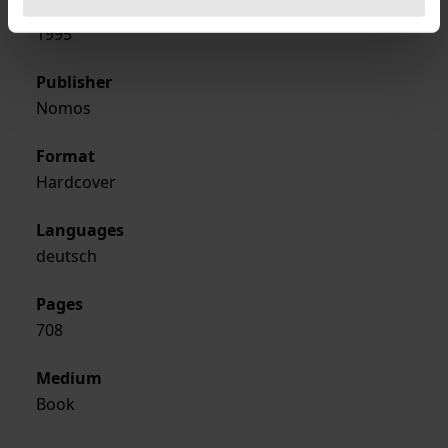
Year of Publication
1995
Publisher
Nomos
Format
Hardcover
Languages
deutsch
Pages
708
Medium
Book