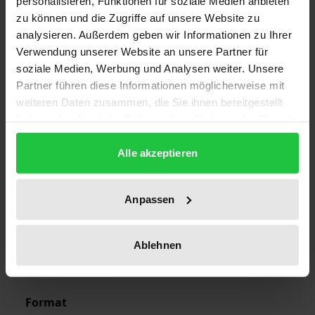
personalisieren, Funktionen für soziale Medien anbieten
zu können und die Zugriffe auf unsere Website zu
analysieren. Außerdem geben wir Informationen zu Ihrer
Edition
Verwendung unserer Website an unsere Partner für
1
soziale Medien, Werbung und Analysen weiter. Unsere
Partner führen diese Informationen möglicherweise mit
ISBN
weiteren Daten zusammen, die Sie ihnen bereitgestellt
978-3-7890-2595-2
haben oder die sie im Rahmen Ihrer Nutzung der Dienste
gesammelt haben.
Publication Date
Alle akzeptieren
Jan 13, 1992
Year of Publication
Anpassen
1992
Ablehnen
Publisher
Nomos
Format