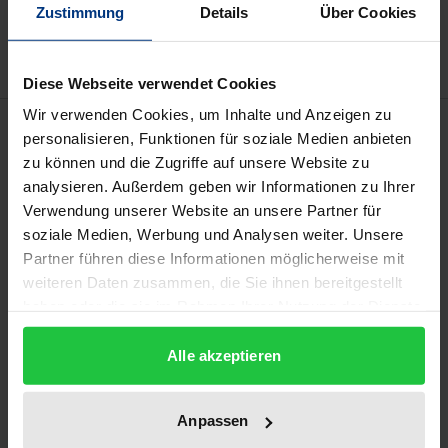
Zustimmung
Details
Über Cookies
Delivery cost notice
Diese Webseite verwendet Cookies
Wir verwenden Cookies, um Inhalte und Anzeigen zu
Description
personalisieren, Funktionen für soziale Medien anbieten
zu können und die Zugriffe auf unsere Website zu
Simon L. Frank (1877-1950) ist nach dem Urteil des
analysieren. Außerdem geben wir Informationen zu Ihrer
Verwendung unserer Website an unsere Partner für
Philosophiehistorikers und Theologen W. W.
soziale Medien, Werbung und Analysen weiter. Unsere
Senkowski „der größte russische Philosoph
Partner führen diese Informationen möglicherweise mit
überhaupt”. Frank hatte um die Jahrhundertwende
weiteren Daten zusammen, die Sie ihnen bereitgestellt
Vorlesungen Georg Simmels in Berlin gehört und
haben oder die sie im Rahmen Ihrer Nutzung der Dienste
sich mit der Philosophie des Neukantianismus, mit
gesammelt haben.
Fichtes Idealismus, mit Schleiermacher, Spinoza und
Alle akzeptieren
dem Pragmatismus auseinandergesetzt. Er
rezipierte die Phänomenologie Husserls und den
Anpassen
Personalismus. Als seinen „in gewissem Sinne