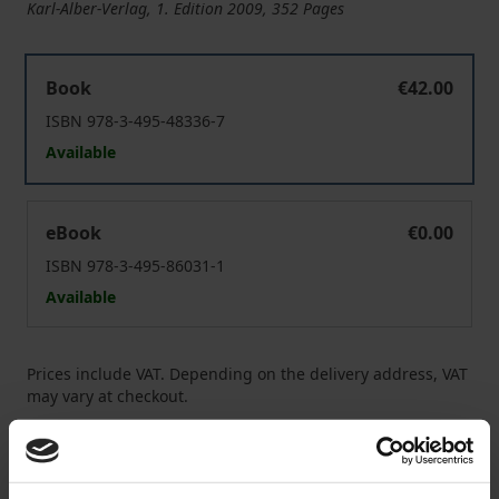
Karl-Alber-Verlag, 1. Edition 2009, 352 Pages
Russische Religionsphilosophie im 20. Jahrhundert: Simo
Book
€42.00
ISBN 978-3-495-48336-7
Available
Russische Religionsphilosophie im 20. Jahrhundert: Simo
eBook
€0.00
ISBN 978-3-495-86031-1
Available
Prices include VAT. Depending on the delivery address, VAT
may vary at checkout.
Add to Cart
Add to Wish List