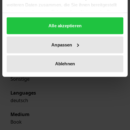
weiteren Daten zusammen, die Sie ihnen bereitgestellt
Edition
haben oder die sie im Rahmen Ihrer Nutzung der Dienste
1
gesammelt haben.
Alle akzeptieren
ISBN
978-3-7890-9958-8
Anpassen
Publisher
Nomos
Ablehnen
Format
Sonstige
Languages
deutsch
Medium
Book