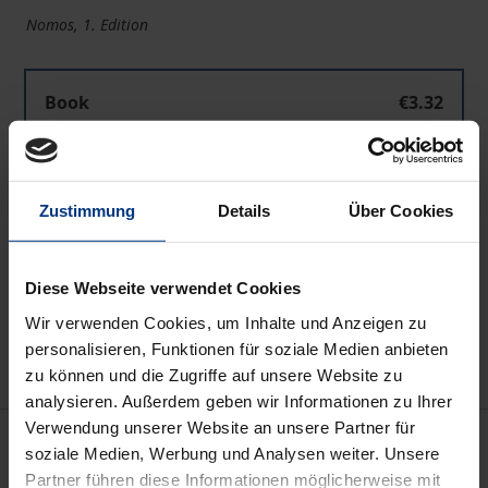
Nomos, 1. Edition
Book
€3.32
ISBN 978-3-7890-9958-8
Not available
Zustimmung
Details
Über Cookies
Add to Cart
Diese Webseite verwendet Cookies
Add to Wish List
Wir verwenden Cookies, um Inhalte und Anzeigen zu
Delivery cost notice
personalisieren, Funktionen für soziale Medien anbieten
zu können und die Zugriffe auf unsere Website zu
analysieren. Außerdem geben wir Informationen zu Ihrer
Verwendung unserer Website an unsere Partner für
Bibliographical data
soziale Medien, Werbung und Analysen weiter. Unsere
Partner führen diese Informationen möglicherweise mit