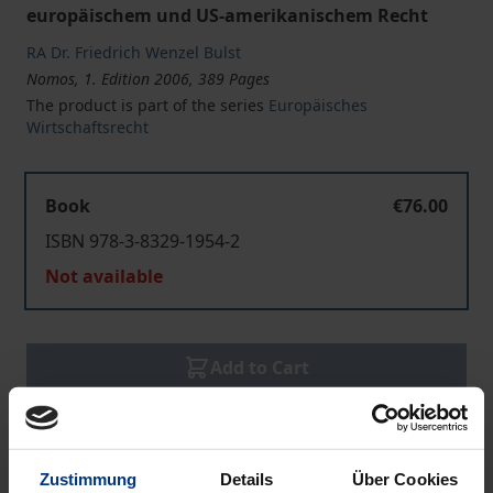
europäischem und US-amerikanischem Recht
RA Dr. Friedrich Wenzel Bulst
Nomos, 1. Edition 2006, 389 Pages
The product is part of the series
Europäisches
Wirtschaftsrecht
Book
€76.00
ISBN 978-3-8329-1954-2
Not available
Add to Cart
Add to Wish List
Delivery cost notice
Zustimmung
Details
Über Cookies