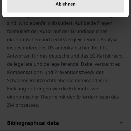
Ablehnen
Erhöhung ihrer Output-Preise weitergegeben. Ob
diese Folgeabnehmer schadensersatzberechtigt
sind, wird ebenfalls diskutiert. Auf beide Fragen
formuliert der Autor auf der Grundlage einer
ökonomischen und rechtsvergleichenden Analyse,
insbesondere des US-amerikanischen Rechts,
Antworten für das deutsche und das EG-Kartellrecht
de lege lata und de lege ferenda. Dabei versucht er,
Kompensations- und Präventionszweck des
Schadensersatzrechts ebenso miteinander in
Einklang zu bringen wie die Erkenntnisse
ökonomischer Theorie mit den Erfordernissen des
Zivilprozesses.
Bibliographical data