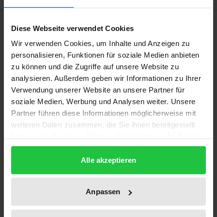
Description
Diese Webseite verwendet Cookies
Wir verwenden Cookies, um Inhalte und Anzeigen zu
Die Stärkung privater Kartellrechtsdurchsetzung ist
personalisieren, Funktionen für soziale Medien anbieten
ein Anliegen jüngster legislativer Reformen und
zu können und die Zugriffe auf unsere Website zu
Reformbestrebungen auf europäischer und EG-
analysieren. Außerdem geben wir Informationen zu Ihrer
Verwendung unserer Website an unsere Partner für
mitgliedstaatlicher Ebene. Im Vordergrund stehen
soziale Medien, Werbung und Analysen weiter. Unsere
dabei regelmäßig, wie etwa bei der 7. GWB-Novelle,
Partner führen diese Informationen möglicherweise mit
Schadensersatzprozesse Privater vor den
weiteren Daten zusammen, die Sie ihnen bereitgestellt
Zivilgerichten. Ein zentrales Problem in solchen
haben oder die sie im Rahmen Ihrer Nutzung der Dienste
Verfahren ist die Abwälzung kartellbedingter
gesammelt haben.
Schäden auf nachfolgende Marktstufen. So stellt
Alle akzeptieren
sich die Frage, ob beklagte Kartellmitglieder
klagenden Abnehmern entgegenhalten können,
Anpassen
diese hätten kartellbedingte Erhöhungen ihrer
Input-Kosten an ihre Folgeabnehmer durch