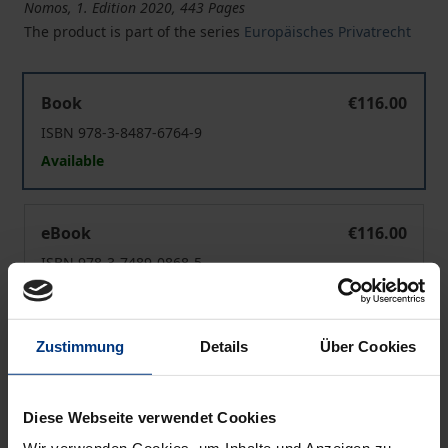
Nomos, 1. Edition 2020, 443 Pages
The product is part of the series
Europäisches Privatrecht
Schädigermehrheit im europäischen internationalen Del
Book
€116.00
ISBN 978-3-8487-6764-9
Available
Schädigermehrheit im europäischen internationalen Del
eBook
€116.00
ISBN 978-3-7489-0868-5
Available
Zustimmung
Details
Über Cookies
Prices include VAT. Depending on the delivery address, VAT
may vary at checkout.
Diese Webseite verwendet Cookies
Add to Cart