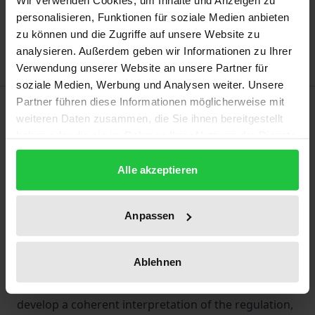
Wir verwenden Cookies, um Inhalte und Anzeigen zu
Add to Wish List
personalisieren, Funktionen für soziale Medien anbieten
Delivery cost notice
zu können und die Zugriffe auf unsere Website zu
analysieren. Außerdem geben wir Informationen zu Ihrer
Verwendung unserer Website an unsere Partner für
soziale Medien, Werbung und Analysen weiter. Unsere
Partner führen diese Informationen möglicherweise mit
Description
weiteren Daten zusammen, die Sie ihnen bereitgestellt
haben oder die sie im Rahmen Ihrer Nutzung der Dienste
The Rome II regulation contains no coherent
gesammelt haben.
concept for multiple tortfeasors in private
Alle akzeptieren
international tort law. This regards a deviation in the
applicable law for the damaged party and one of
Anpassen
several tortfeasors for objective or subjective
reasons, imputation if there are several places
Ablehnen
where the damage or the event giving rise to it
occurred, and questions of compensation. To
develop a coherent interpretation of the regulation,