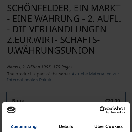
SCHÖNFELDER, EIN MARKT
- EINE WÄHRUNG - 2. AUFL.
- DIE VERHANDLUNGEN
Z.EUR.WIRT- SCHAFTS-
U.WÄHRUNGSUNION
Nomos, 2. Edition 1996, 179 Pages
The product is part of the series
Aktuelle Materialien zur
Internationalen Politik
Book
€20.00
ISBN 978-3-7890-4547-9
Not available
Zustimmung
Details
Über Cookies