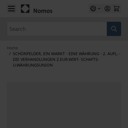
Skip to Content
Search
Home
/
SCHÖNFELDER, EIN MARKT - EINE WÄHRUNG - 2. AUFL. -
DIE VERHANDLUNGEN Z.EUR.WIRT- SCHAFTS-
U.WÄHRUNGSUNION