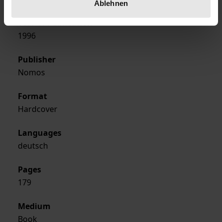
Ablehnen
Year of Publication
1996
Publisher
Nomos
Format
Hardcover
Languages
deutsch
Pages
179
Medium
Book