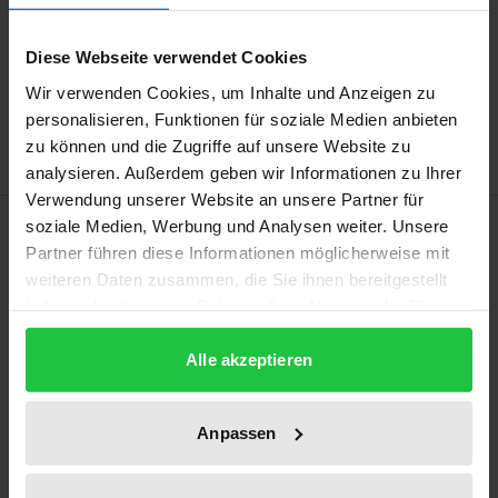
Add to Cart
Diese Webseite verwendet Cookies
Add to Wish List
Wir verwenden Cookies, um Inhalte und Anzeigen zu
Delivery cost notice
personalisieren, Funktionen für soziale Medien anbieten
zu können und die Zugriffe auf unsere Website zu
analysieren. Außerdem geben wir Informationen zu Ihrer
Verwendung unserer Website an unsere Partner für
Bibliographical data
soziale Medien, Werbung und Analysen weiter. Unsere
Partner führen diese Informationen möglicherweise mit
weiteren Daten zusammen, die Sie ihnen bereitgestellt
Edition
haben oder die sie im Rahmen Ihrer Nutzung der Dienste
2
gesammelt haben.
Alle akzeptieren
ISBN
978-3-7890-4547-9
Anpassen
Publication Date
Nov 5, 1996