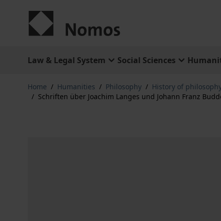
Skip to Content
Law & Legal System
Social Sciences
Humanit
Home
/
Humanities
/
Philosophy
/
History of philosophy
/
Schriften über Joachim Langes und Johann Franz Budde