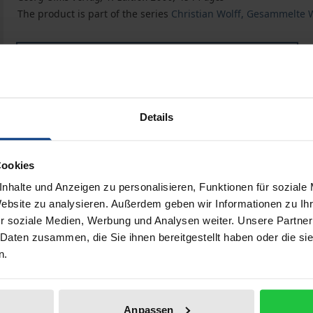
The product is part of the series
Christian Wolff, Gesammelte W
Book
€122.80
ISBN 978-3-487-11256-5
Available
Details
Prices include VAT. Depending on the delivery address, VAT may
Cookies
nhalte und Anzeigen zu personalisieren, Funktionen für soziale
Add to Cart
Add to Wish List
Website zu analysieren. Außerdem geben wir Informationen zu I
r soziale Medien, Werbung und Analysen weiter. Unsere Partner
Delivery cost notice
 Daten zusammen, die Sie ihnen bereitgestellt haben oder die s
n.
Bibliographical data
Anpassen