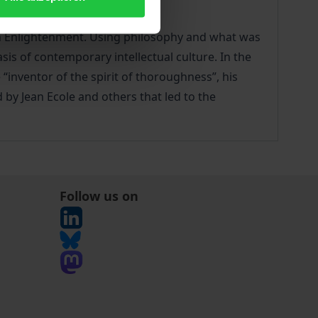
igh Enlightenment. Using philosophy and what was
s of contemporary intellectual culture. In the
“inventor of the spirit of thoroughness”, his
 by Jean Ecole and others that led to the
Follow us on