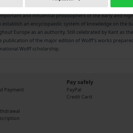
 important and influential philosophers of the early and h
stablish an encyclopaedic system of knowledge on the basi
ut Europe as an authority. Still celebrated by Kant as the 
 publication of the major edition of Wolff’s works prepared
rnational Wolff scholarship.
Pay safely
nd Payment
PayPal
Credit Card
ithdrawal
scription