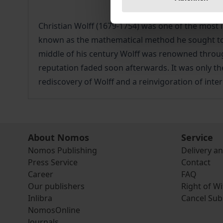
Christian Wolff (1679-1754) was one of the most
known as the mathematical method he sought to e
middle of his century Wolff was renowned througho
reputation faded soon afterwards. It was only the
rediscovery of Wolff and a reinvigoration of inte
About Nomos
Service
Nomos Publishing
Delivery a
Press Service
Contact
Career
FAQ
Our publishers
Right of W
Inlibra
Cancel Sub
NomosOnline
Journals