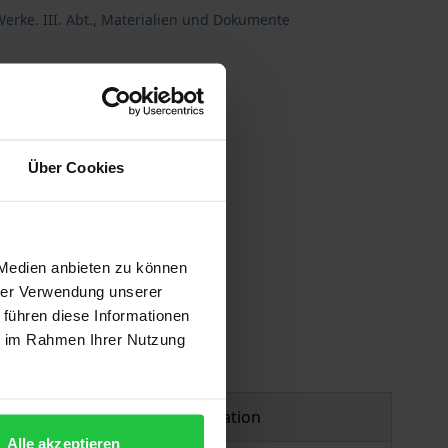
erke. III. Abt., Materialien und Dokumente
Über Cookies
 vary at checkout.
 Medien anbieten zu können
hrer Verwendung unserer
 führen diese Informationen
ie im Rahmen Ihrer Nutzung
Product safety information
Alle akzeptieren