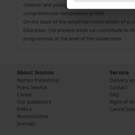
children and young people, the legal foundations
comprehensive competence profile.
On the basis of the empirical construction of a
Education, the present book can contribute to the
programmes at the level of the universities.
About Nomos
Service
Nomos Publishing
Delivery a
Press Service
Contact
Career
FAQ
Our publishers
Right of W
Inlibra
Cancel Sub
NomosOnline
Journals