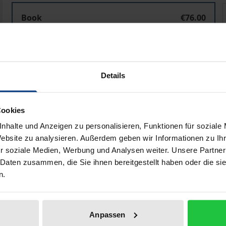
Schulsozialarbeit mit Kompetenz
Book
€76.00
ISBN 978-3-8288-4479-7
Available
Details
Prices include VAT. Depending on the delivery address, VAT may
Add to Cart
Add to Wish List
Cookies
nhalte und Anzeigen zu personalisieren, Funktionen für soziale
Delivery cost notice
Website zu analysieren. Außerdem geben wir Informationen zu I
r soziale Medien, Werbung und Analysen weiter. Unsere Partner
 Daten zusammen, die Sie ihnen bereitgestellt haben oder die s
n.
aphical data
Additional material
Anpassen
asingly important in recent years. With the knowledge and c