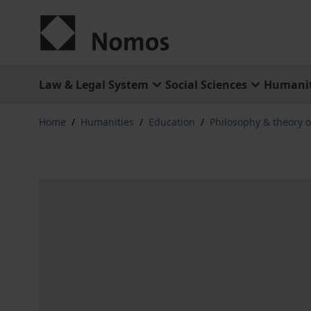
Skip to Content
Law & Legal System
Social Sciences
Humanit
Home
/
Humanities
/
Education
/
Philosophy & theory o