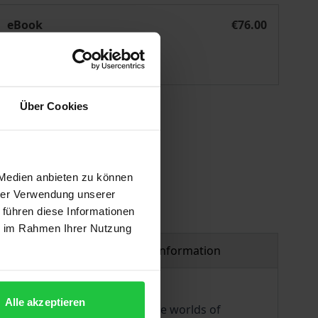
Schulsozialarbeit mit Kompetenz
eBook
€76.00
ISBN 978-3-8288-7510-4
Available
Über Cookies
 vary at checkout.
 Medien anbieten zu können
hrer Verwendung unserer
 führen diese Informationen
ie im Rahmen Ihrer Nutzung
Product safety information
Alle akzeptieren
onsideration of the diverse life worlds of