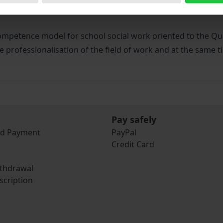
 and the knowledge of challenges in various transition pro
 competence model for school social work oriented to the 
 professionalisation of the field of work and at the same t
Pay safely
nd Payment
PayPal
Credit Card
ithdrawal
scription