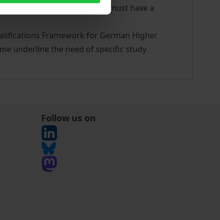
cesses, school social workers must have a
Qualifications Framework for German Higher
ime underline the need of specific study
Follow us on