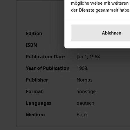
möglicherweise mit weiteren
Bibliographical data
der Dienste gesammelt habe
Edition
1
Ablehnen
ISBN
978-3-7890-9921-2
Publication Date
Jan 1, 1968
Year of Publication
1968
Publisher
Nomos
Format
Sonstige
Languages
deutsch
Medium
Book