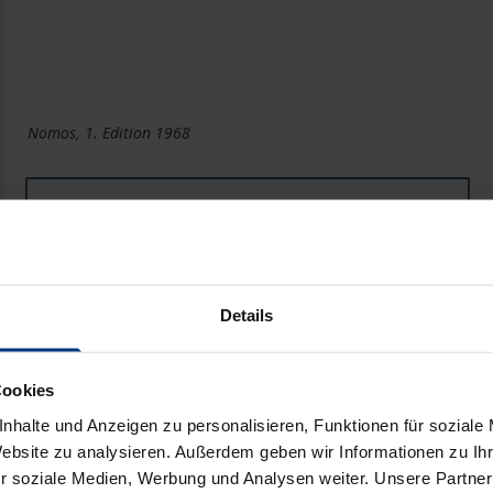
Nomos, 1. Edition 1968
Book
€3.32
ISBN 978-3-7890-9921-2
Not available
Details
Add to Cart
Add to Wish List
Cookies
Delivery cost notice
nhalte und Anzeigen zu personalisieren, Funktionen für soziale
Website zu analysieren. Außerdem geben wir Informationen zu I
r soziale Medien, Werbung und Analysen weiter. Unsere Partner