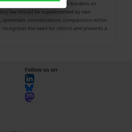
s. Particularly, how to deal with burdens on
ruptcy law should be supplemented by new
y, systematic considerations, comparisons within
r recognizes the need for reform and presents a
Follow us on