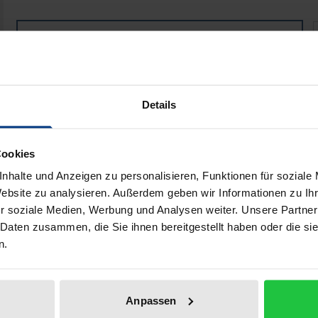
Schutz der Vertragspartner aus § 103 InsO
Book
€109.00
ISBN 978-3-8487-7579-8
Available in 3-5 business days
Details
Prices include VAT. Depending on the delivery address, VAT may
Cookies
Add to Cart
Add to Wish List
nhalte und Anzeigen zu personalisieren, Funktionen für soziale
Website zu analysieren. Außerdem geben wir Informationen zu I
Delivery cost notice
r soziale Medien, Werbung und Analysen weiter. Unsere Partner
 Daten zusammen, die Sie ihnen bereitgestellt haben oder die s
n.
ata
Reviews
Additional materi
Anpassen