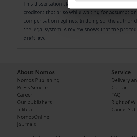
This dissertation clarifies a largely unresolved
creditors that arise while waiting for assumpti
compensation regimes. In doing so, the author dr
the legal system. A review shows that the proced
draft law.
About Nomos
Service
Nomos Publishing
Delivery a
Press Service
Contact
Career
FAQ
Our publishers
Right of W
Inlibra
Cancel Sub
NomosOnline
Journals