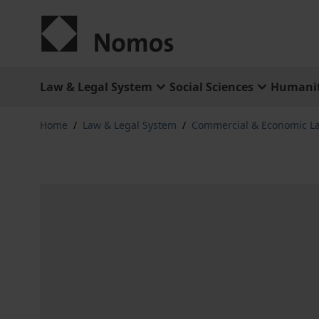
Skip to Content
Law & Legal System
Social Sciences
Humanit
Home
/
Law & Legal System
/
Commercial & Economic L