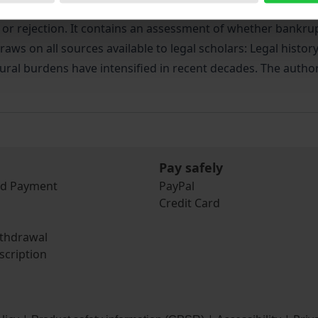
 problem about executory contracts in bankruptcy proceeding
on or rejection. It contains an assessment of whether bank
aws on all sources available to legal scholars: Legal histor
ural burdens have intensified in recent decades. The autho
Pay safely
nd Payment
PayPal
Credit Card
ithdrawal
scription