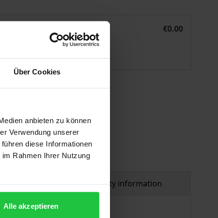
Schutz der Vertragspartner aus § 103 InsO
eBook
€0.00
ISBN 978-3-7489-3713-5
Available
Über Cookies
 vary at checkout.
 Medien anbieten zu können
hrer Verwendung unserer
 führen diese Informationen
ie im Rahmen Ihrer Nutzung
al
Product safety information
Alle akzeptieren