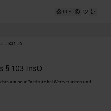
EN
us § 103 InsO
s § 103 InsO
echts um neue Institute bei Wertverlusten und