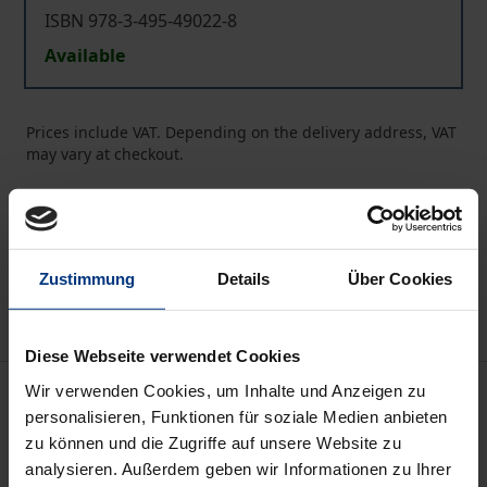
ISBN 978-3-495-49022-8
Available
Prices include VAT. Depending on the delivery address, VAT
may vary at checkout.
Add to Cart
Add to Wish List
Delivery cost notice
Zustimmung
Details
Über Cookies
Diese Webseite verwendet Cookies
Description
Wir verwenden Cookies, um Inhalte und Anzeigen zu
personalisieren, Funktionen für soziale Medien anbieten
zu können und die Zugriffe auf unsere Website zu
In einem Raum mit 15 Kalligraphien berühmter Zen-
analysieren. Außerdem geben wir Informationen zu Ihrer
Meister begegneten sich 2017 der Komponist und