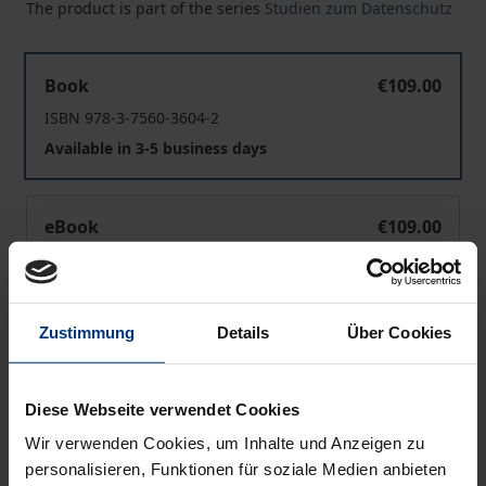
The product is part of the series
Studien zum Datenschutz
Sekundärnutzung klinischer Versorgungsdaten zur For
Book
€109.00
ISBN 978-3-7560-3604-2
Available in 3-5 business days
Sekundärnutzung klinischer Versorgungsdaten zur For
eBook
€109.00
ISBN 978-3-7489-6759-0
Available
Zustimmung
Details
Über Cookies
Prices include VAT. Depending on the delivery address, VAT
may vary at checkout.
Diese Webseite verwendet Cookies
Wir verwenden Cookies, um Inhalte und Anzeigen zu
Add to Cart
personalisieren, Funktionen für soziale Medien anbieten
Add to Wish List