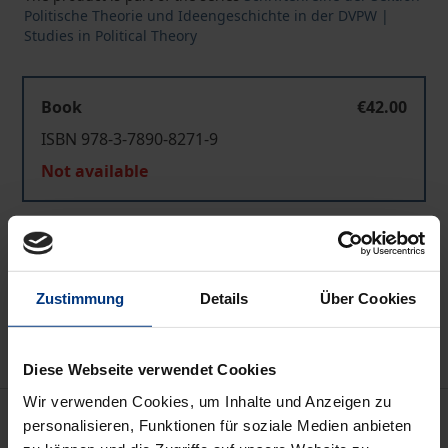
Politische Theorie und Ideengeschichte in der DVPW |
Studies in Political Theory
Book
€42.00
ISBN 978-3-7890-8271-9
Not available
Add to Cart
Add to Wish List
Zustimmung
Details
Über Cookies
Delivery cost notice
Diese Webseite verwendet Cookies
Wir verwenden Cookies, um Inhalte und Anzeigen zu
Description
personalisieren, Funktionen für soziale Medien anbieten