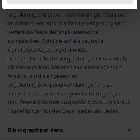
Systematisierung der unübersichtlichen
Regulierungssituation in den Vereinigten Staaten.
Im Rahmen der europäischen Gesetzgebung wird
vertieft die Frage der Implikationen der
europäischen Richtlinie auf die deutsche
Signaturgesetzgebung diskutiert.
Die eigentliche Rechtsvergleichung zielt darauf ab,
die den einzelnen Gesetzen zugrunde liegenden
Ansätze und die eingesetzten
Regulierungskomponenten dahingehend zu
analysieren, inwieweit sie grundsätzlich geeignet
sind, Beweissicherheit zu gewährleisten, um daraus
Empfehlungen für den Gesetzgeber abzuleiten.
Bibliographical data