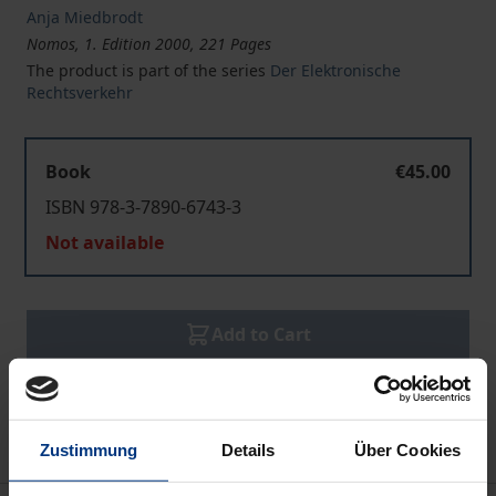
Anja Miedbrodt
Nomos, 1. Edition 2000, 221 Pages
The product is part of the series
Der Elektronische
Rechtsverkehr
Book
€45.00
ISBN 978-3-7890-6743-3
Not available
Add to Cart
Add to Wish List
Delivery cost notice
Zustimmung
Details
Über Cookies