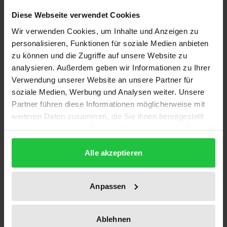
Description
Diese Webseite verwendet Cookies
Wir verwenden Cookies, um Inhalte und Anzeigen zu
Die Prognosen über das Wachstum des electronic
personalisieren, Funktionen für soziale Medien anbieten
commerce werden sich nur dann bestätigen, wenn
zu können und die Zugriffe auf unsere Website zu
die Parteien die Gewissheit haben können, daß ihre
analysieren. Außerdem geben wir Informationen zu Ihrer
elektronisch erworbenen Ansprüche auch
Verwendung unserer Website an unsere Partner für
soziale Medien, Werbung und Analysen weiter. Unsere
durchsetzbar sind. Hinzu kann das
Partner führen diese Informationen möglicherweise mit
informationstechnische Konzept der digitalen
weiteren Daten zusammen, die Sie ihnen bereitgestellt
Signatur dienen. Voraussetzung dafür ist allerdings,
haben oder die sie im Rahmen Ihrer Nutzung der Dienste
daß eine Reihe von technischen und
gesammelt haben.
organisatorischen Voraussetzungen erfüllt sind. Im
Alle akzeptieren
Rahmen der weltweiten Diskussion über deren
Spezifizierung vergleicht das Werk die deutsche, die
Anpassen
europäische und die US-amerikanische
Signaturgesetzgebung. Von großem Nutzen ist in
Ablehnen
diesem Zusammenhang insbesondere die