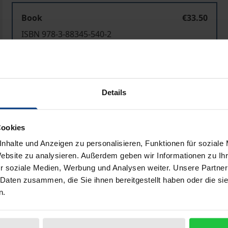
Book
€33.50
ISBN 978-3-88345-540-2
Available
Prices include VAT. Depending on the delivery address, VAT may
Details
Add to Cart
Add to Wish List
Cookies
Delivery cost notice
nhalte und Anzeigen zu personalisieren, Funktionen für soziale
Website zu analysieren. Außerdem geben wir Informationen zu I
r soziale Medien, Werbung und Analysen weiter. Unsere Partner
 Daten zusammen, die Sie ihnen bereitgestellt haben oder die s
Bibliographical data
n.
 30 Bände umfassendes Werk hinterlassen und ist auf zahlr