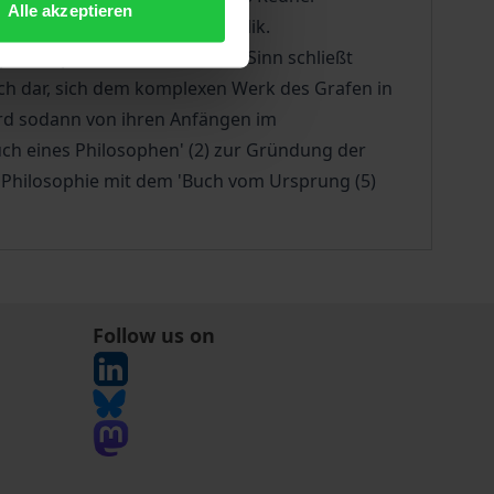
Alle akzeptieren
n Gestalt der Weimarer Republik.
hilosophie; seine Lehre vom Sinn schließt
uch dar, sich dem komplexen Werk des Grafen in
ird sodann von ihren Anfängen im
uch eines Philosophen' (2) zur Gründung der
n Philosophie mit dem 'Buch vom Ursprung (5)
Follow us on