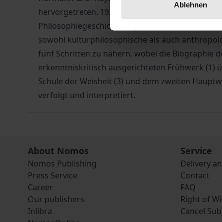
Ablehnen
hervorgetreten. 1920 gründete er in Darmstadt e
Philosophiegeschichtlich gehört er in den Rahm
sowohl kulturphilosophische als auch anthropolo
fünf Schritten zu nähern, wobei die Biographie 
erkenntniskritisch ausgerichteten Frühwerk (1) 
Schule der Weisheit (3) und dem zweiten Hauptwe
verfolgt und interpretiert.
About Nomos
Service
Nomos Publishing
Delivery a
Press Service
Contact
Career
FAQ
Our publishers
Right of W
Inlibra
Cancel Sub