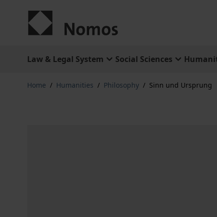
Skip to Content
Law & Legal System
Social Sciences
Humanit
Home
/
Humanities
/
Philosophy
/
Sinn und Ursprung