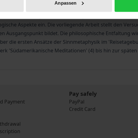
Anpassen
ine 'Schule der Weisheit' und wurde zu einer einflußreiche
en der recht weit gefaßten Strömung der modernen Lebensp
gische Aspekte ein. Die vorliegende Arbeit stellt den Vers
den Ausgangspunkt bildet. Die philosophische Entfaltung w
über die ersten Ansätze der Sinnmetaphysik im 'Reisetageb
rk 'Südamerikanische Meditationen' (4) bis hin zur späte
Pay safely
nd Payment
PayPal
Credit Card
ithdrawal
scription