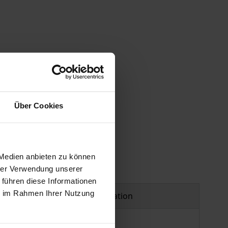
 vary at checkout.
Über Cookies
 Medien anbieten zu können
hrer Verwendung unserer
 führen diese Informationen
ie im Rahmen Ihrer Nutzung
Product safety information