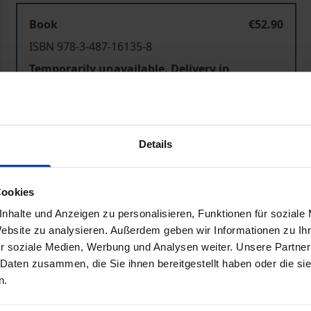
Book
€52.90
ISBN 978-3-487-16135-8
Temporarily unavailable. Delivery in
approximately 3-5 work days
Prices include VAT. Depending on the delivery address, VAT may
Details
Add to Cart
Add to Wish List
Cookies
Delivery cost notice
nhalte und Anzeigen zu personalisieren, Funktionen für soziale
Website zu analysieren. Außerdem geben wir Informationen zu I
r soziale Medien, Werbung und Analysen weiter. Unsere Partner
 Daten zusammen, die Sie ihnen bereitgestellt haben oder die s
Bibliographical data
n.