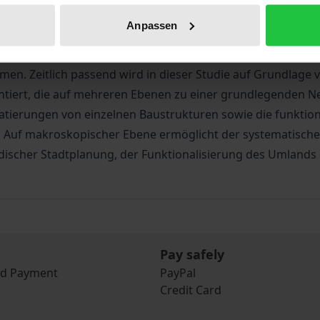
rmation des sasanidischen Reichs? In der Studie "Sinnbilde
Anpassen
ita Nasrin Mittertrainer, wie politische Autorität in Städt
d.Z.) geschaffen und reproduziert wurde. Im Jahr 2018 wu
n. Zeitlich passend wird in dieser Studie auf Grundlage
ntiert, die auf mehreren Ebenen zu einer grundlegenden N
 Datierungen von einzelnen Baustrukturen sowie die funkti
n. Auf makroskopischer Ebene ermöglicht der systematische 
ischer Stadtplanung, der Funktionalisierung des Umlands 
Pay safely
nd Payment
PayPal
Credit Card