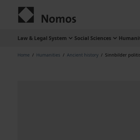
Skip to Content
Law & Legal System
Social Sciences
Humanit
Home
/
Humanities
/
Ancient history
/
Sinnbilder politi