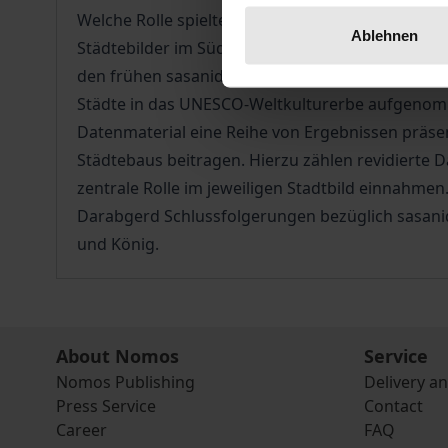
Welche Rolle spielten Stadtgründungen bei der Fo
Ablehnen
Städtebilder im Südwesten Irans" analysiert Anah
den frühen sasanidischen Herrschern (224-338 n.
Städte in das UNESCO-Weltkulturerbe aufgenomme
Datenmaterial eine Reihe von Ergebnissen präse
Städtebaus beitragen. Hierzu zählen revidierte
zentrale Rolle im jeweiligen Stadtbild einnahme
Darabgerd Schlussfolgerungen bezüglich sasanid
und König.
About Nomos
Service
Nomos Publishing
Delivery a
Press Service
Contact
Career
FAQ