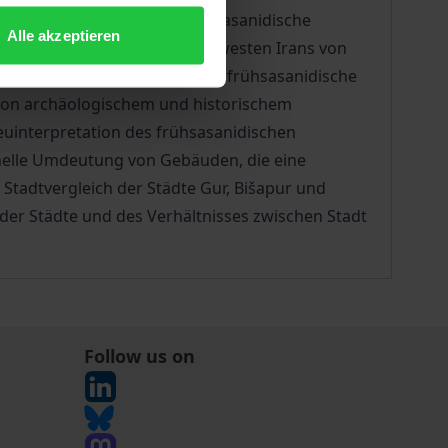
r politischer Autorität? Frühsasanidische
Alle akzeptieren
en und ihrem Hinterland im Südwesten Irans von
rden mit Gur und Bišapur zwei frühsasanidische
 von archäologischem und historischem
euinterpretation des frühsasanidischen
onelle Umdeutung von Gebäuden, die eine
Stadtvergleich der Städte Gur, Bišapur und
der Städte und des Verhältnisses zwischen Stadt
Follow us on