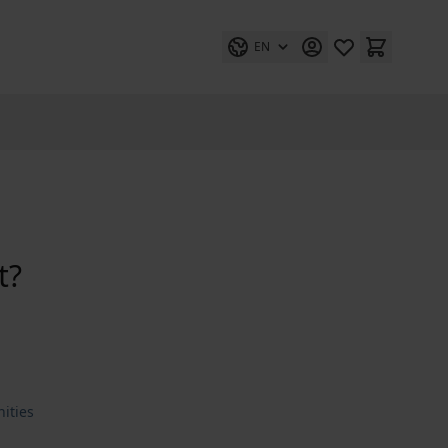
EN
t?
ities