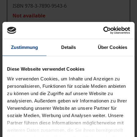
ISBN 978-3-7890-9543-6
Not available
Add to Cart
Zustimmung
Details
Über Cookies
Add to Wish List
Delivery cost notice
Diese Webseite verwendet Cookies
Wir verwenden Cookies, um Inhalte und Anzeigen zu
personalisieren, Funktionen für soziale Medien anbieten
Description
zu können und die Zugriffe auf unsere Website zu
analysieren. Außerdem geben wir Informationen zu Ihrer
Wie können geeignete Maßnahmen aussehen, die
Verwendung unserer Website an unsere Partner für
soziale Medien, Werbung und Analysen weiter. Unsere
einen weiteren Anstieg speziell der CO2-Emissionen
Partner führen diese Informationen möglicherweise mit
verhindern? Die Bundesrepublik Deutschland hat
weiteren Daten zusammen, die Sie ihnen bereitgestellt
sich zu einer 25%igen CO2-Minderung bis zum Jahr