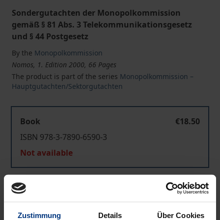
Sondergutachten der Monopolkommission
gemäß § 81 Abs. 3 Telekommunikationsgesetz
und § 44 Postgesetz
By the
Monopolkommission
Nomos, 1. Edition 2000, 66 Pages
The product is part of the series
Monopolkommission –
Hauptgutachten/Sektorgutachten
Book
€18.50
ISBN 978-3-7890-6590-3
Not available
Add to Cart
Add to Wish List
Zustimmung
Details
Über Cookies