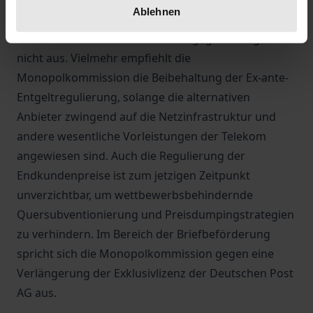
Ablehnen
Die Anwendung des allgemeinen
Wettbewerbsrechts reicht daher gegenwärtig noch
nicht aus. Vielmehr empfiehlt die
Monopolkommission die Beibehaltung der Ex-ante-
Entgeltregulierung, solange die alternativen
Anbieter zwingend auf die Netzinfrastruktur und
andere wesentliche Vorleistungen der Telekom
angewiesen sind. Auch die Regulierung der
Endkundenpreise ist zum jetzigen Zeitpunkt
unverzichtbar, um wettbewerbsbehindernde
Quersubventionierung und Preisdumpingstrategien
zu verhindern. Im Bereich der Briefbeförderung
spricht sich die Monopolkommission gegen eine
Verlängerung der Exklusivlizenz der Deutschen Post
AG aus.