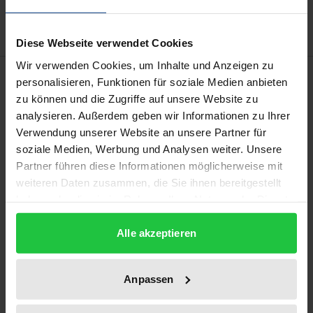
Delivery cost notice
Diese Webseite verwendet Cookies
Wir verwenden Cookies, um Inhalte und Anzeigen zu
Description
personalisieren, Funktionen für soziale Medien anbieten
zu können und die Zugriffe auf unsere Website zu
In ihrem Sondergutachten 29 konstatiert die
analysieren. Außerdem geben wir Informationen zu Ihrer
Verwendung unserer Website an unsere Partner für
Monopolkommission, daß die Deutsche Telekom AG
soziale Medien, Werbung und Analysen weiter. Unsere
im Ortsnetz weiterhin über ein nahezu
Partner führen diese Informationen möglicherweise mit
unangefochtenes Monopol bei den
weiteren Daten zusammen, die Sie ihnen bereitgestellt
Teilnehmeranschlüssen und eine überaus starke
haben oder die sie im Rahmen Ihrer Nutzung der Dienste
Marktstellung bei den Ortsgesprächen verfügt. Die
gesammelt haben.
Märkte für Fern- und Auslandsgespräche sind zwar
Alle akzeptieren
durch eine deutlich höhere Wettbewerbsintensität
gekennzeichnet; diese ist jedoch vor allem als Folge
Anpassen
der Regulierung einzuschätzen und läßt sich
keinesfalls als funktionsfähiger Wettbewerb deuten.