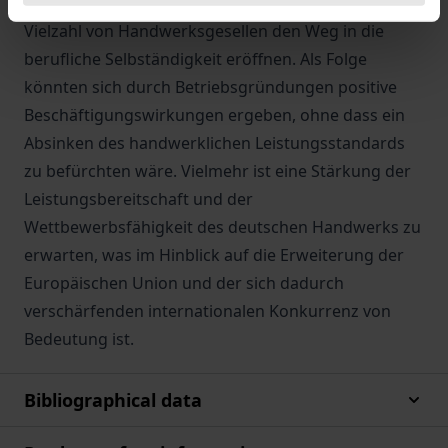
der Meisterqualifikation. Dies würde zudem einer
Vielzahl von Handwerksgesellen den Weg in die
berufliche Selbständigkeit eröffnen. Als Folge
könnten sich durch Betriebsgründungen positive
Beschäftigungswirkungen ergeben, ohne dass ein
Absinken des handwerklichen Leistungsstandards
zu befürchten wäre. Vielmehr ist eine Stärkung der
Leistungsbereitschaft und der
Wettbewerbsfähigkeit des deutschen Handwerks zu
erwarten, was im Hinblick auf die Erweiterung der
Europäischen Union und der sich dadurch
verschärfenden internationalen Konkurrenz von
Bedeutung ist.
Bibliographical data