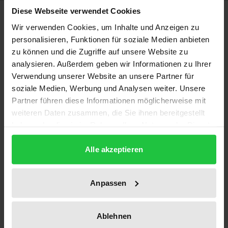
Diese Webseite verwendet Cookies
Description
Wir verwenden Cookies, um Inhalte und Anzeigen zu
personalisieren, Funktionen für soziale Medien anbieten
In ihrem Sondergutachten 31 mahnt die
zu können und die Zugriffe auf unsere Website zu
Monopolkommission erneut eine grundlegende
analysieren. Außerdem geben wir Informationen zu Ihrer
Reform der Handwerksordnung an. Ausgehend von
Verwendung unserer Website an unsere Partner für
dem Urteil des EuGH vom 3. Oktober 2000, das die
soziale Medien, Werbung und Analysen weiter. Unsere
Anwendung einzelner Vorschriften der deutschen
Partner führen diese Informationen möglicherweise mit
weiteren Daten zusammen, die Sie ihnen bereitgestellt
Handwerksordnung für unzulässig erklärte, sieht sie
haben oder die sie im Rahmen Ihrer Nutzung der Dienste
in der nunmehr erforderlichen rechtlichen
gesammelt haben.
Anpassung die Chance zu der seit langem
Alle akzeptieren
überfälligen Deregulierung des Handwerksrechts.
Um der Diskriminierung deutscher Handwerker
Anpassen
gegenüber ihren ausländischen Kollegen zu
begegnen, fordert die Kommission – wie bereits in
Ihrem Hauptgutachten 1996/1997 – die Abschaffung
Ablehnen