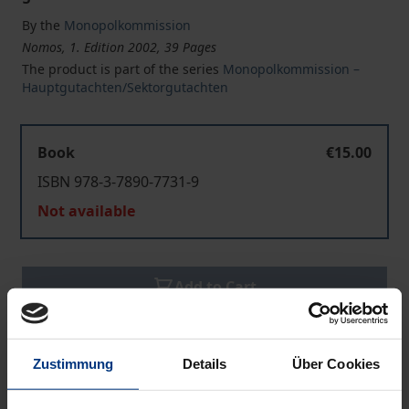
By the
Monopolkommission
Nomos, 1. Edition 2002, 39 Pages
The product is part of the series
Monopolkommission –
Hauptgutachten/Sektorgutachten
Book
€15.00
ISBN 978-3-7890-7731-9
Not available
Add to Cart
Add to Wish List
Delivery cost notice
Zustimmung
Details
Über Cookies