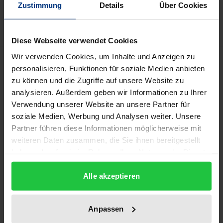
Zustimmung
Details
Über Cookies
Delivery cost notice
Diese Webseite verwendet Cookies
Wir verwenden Cookies, um Inhalte und Anzeigen zu
Description
personalisieren, Funktionen für soziale Medien anbieten
zu können und die Zugriffe auf unsere Website zu
In ihrem jüngsten Gutachten zur
analysieren. Außerdem geben wir Informationen zu Ihrer
Telekommunikation stellt die Monopolkommission
Verwendung unserer Website an unsere Partner für
fest, dass der Wettbewerb auf den
soziale Medien, Werbung und Analysen weiter. Unsere
Partner führen diese Informationen möglicherweise mit
Verbindungsmärkten im Festnetz inzwischen
weiteren Daten zusammen, die Sie ihnen bereitgestellt
strukturell so weit abgesichert ist, dass mit einer
haben oder die sie im Rahmen Ihrer Nutzung der Dienste
Remonopolisierung auch bei Aufgabe der
gesammelt haben.
sektorspezifischen Regulierung nicht mehr zu
Alle akzeptieren
rechnen ist. Noch nicht zurückgeführt werden kann
die sektorspezifische Regulierung auf dem
Anpassen
Endkundenmarkt für Teilnehmeranschlüsse. Zwar