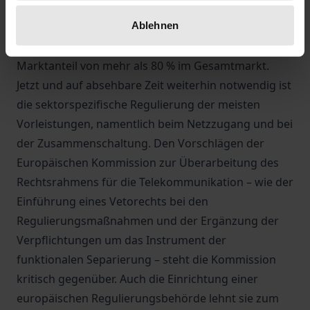
ist auch hier eine erfreuliche Intensivierung des
Ablehnen
Wettbewerbs zu verzeichnen; gleichwohl verfügt die
Deutsche Telekom AG weiterhin über einen
Marktanteil von mehr als 80 % im Gesamtmarkt.
Jetzt und auf absehbare Zeit weiterhin notwendig ist
die sektorspezifische Regulierung der meisten
Vorleistungen, namentlich beim Netzzugang und bei
der Zusammenschaltung. Den Vorschlägen der
Europäischen Kommission zur Überarbeitung des
Rechtsrahmens für die Telekommunikation – wie der
Einführung eines Vetorechts bei den
Regulierungsmaßnahmen und der Ergänzung der
Verpflichtungen um das Instrument der
funktionalen Separierung – steht die Kommission
kritisch gegenüber. Auch die Einrichtung einer
europäischen Regulierungsbehörde lehnt sie zum