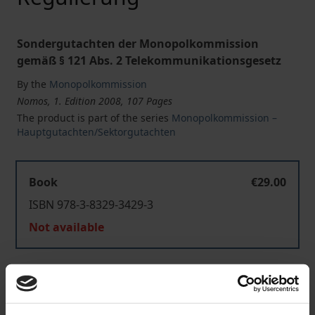
Sondergutachten der Monopolkommission
gemäß § 121 Abs. 2 Telekommunikationsgesetz
By the
Monopolkommission
Nomos, 1. Edition 2008, 107 Pages
The product is part of the series
Monopolkommission –
Hauptgutachten/Sektorgutachten
Book
€29.00
ISBN 978-3-8329-3429-3
Not available
Add to Cart
Add to Wish List